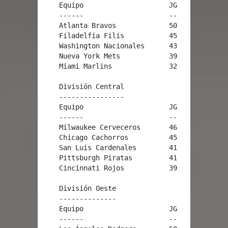
    Equipo                     JG    JP   Pct.
    ------                     --    --   ----
    Atlanta Bravos             50    36   .581
    Filadelfia Filis           45    40   .529
    Washington Nacionales      43    41   .512
    Nueva York Mets            39    47   .453
    Miami Marlins              32    51   .386
    División Central

    ----------------

    Equipo                     JG    JP   Pct.
    ------                     --    --   ----
    Milwaukee Cerveceros       46    40   .535
    Chicago Cachorros          45    41   .523
    San Luis Cardenales        41    42   .494
    Pittsburgh Piratas         41    43   .488
    Cincinnati Rojos           39    44   .470
    División Oeste

    --------------

    Equipo                     JG    JP   Pct.
    ------                     --    --   ----