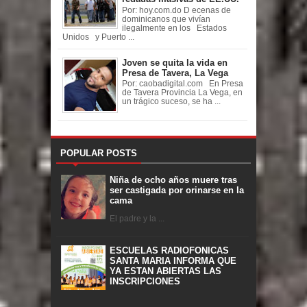
Por: hoy.com.do D ecenas de
dominicanos que vivían
ilegalmente en los Estados
Unidos y Puerto ...
Joven se quita la vida en
Presa de Tavera, La Vega
Por: caobadigital.com En Presa
de Tavera Provincia La Vega, en
un trágico suceso, se ha ...
POPULAR POSTS
Niña de ocho años muere tras
ser castigada por orinarse en la
cama
El padre y la ...
ESCUELAS RADIOFONICAS
SANTA MARIA INFORMA QUE
YA ESTAN ABIERTAS LAS
INSCRIPCIONES