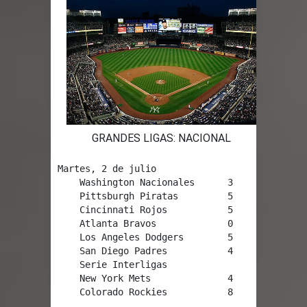
GRANDES LIGAS: NACIONAL
Martes, 2 de julio

    Washington Nacionales      3     Miami Mar
    Pittsburgh Piratas         5     Chicago C
    Cincinnati Rojos           5     Milwaukee
    Atlanta Bravos             0     Philadelp
    Los Angeles Dodgers        5     Arizona D
    San Diego Padres           4     San Franc
    Serie Interligas

    New York Mets              4     New York 
    Colorado Rockies           8     Houston A