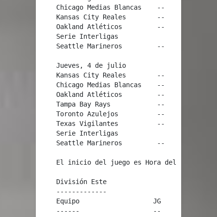
    Chicago Medias Blancas    --     Detroit T
    Kansas City Reales        --     Cleveland
    Oakland Atléticos         --     Minnesota
    Serie Interligas

    Seattle Marineros         --     San Luis 
    Jueves, 4 de julio

    Kansas City Reales        --     Cleveland
    Chicago Medias Blancas    --     Detroit T
    Oakland Atléticos         --     Minnesota
    Tampa Bay Rays            --     New York 
    Toronto Azulejos          --     Boston Me
    Texas Vigilantes          --     Los Angel
    Serie Interligas

    Seattle Marineros         --     San Luis 
    El inicio del juego es Hora del Este y los
    División Este

    -------------

    Equipo                   JG      JP   Pct.
    ------                   --      --   ----