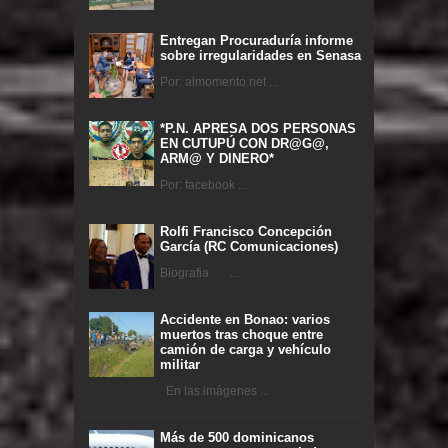
Entregan Procuraduría informe
sobre irregularidades en Senasa
Por: almomento.net ...
*P.N. APRESA DOS PERSONAS
EN CUTUPÚ CON DR@G@,
ARM@ Y DINERO*
Por: facebook ...
Rolfi Francisco Concepción
García (RC Comunicaciones)
Biografia ...
Accidente en Bonao: varios
muertos tras choque entre
camión de carga y vehículo
militar
En las imágenes ...
Más de 500 dominicanos