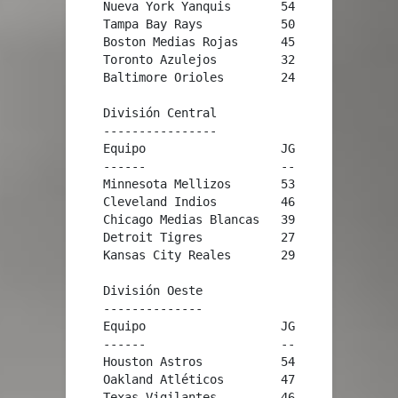
    Nueva York Yanquis       54      29   .651
    Tampa Bay Rays           50      36   .581
    Boston Medias Rojas      45      40   .529
    Toronto Azulejos         32      54   .372
    Baltimore Orioles        24      61   .282
    División Central

    ----------------

    Equipo                   JG      JP   Pct.
    ------                   --      --   ----
    Minnesota Mellizos       53      31   .631
    Cleveland Indios         46      38   .548
    Chicago Medias Blancas   39      42   .481
    Detroit Tigres           27      52   .342
    Kansas City Reales       29      57   .337
    División Oeste

    --------------

    Equipo                   JG      JP   Pct.
    ------                   --      --   ----
    Houston Astros           54      32   .628
    Oakland Atléticos        47      39   .547
    Texas Vigilantes         46      39   .541