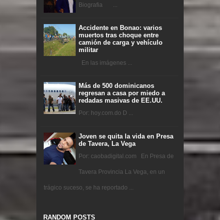
Biografia ...
Accidente en Bonao: varios
muertos tras choque entre
camión de carga y vehículo
militar
En las imágenes ...
Más de 500 dominicanos
regresan a casa por miedo a
redadas masivas de EE.UU.
Por: hoy.com.do D ...
Joven se quita la vida en Presa
de Tavera, La Vega
Por: caobadigital.com En Presa de
Tavera Provincia La Vega, en un
trágico suceso, se ha reportado ...
RANDOM POSTS