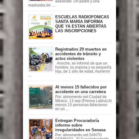
asesinato. Un padre y una
madrastra de ...
ESCUELAS RADIOFONICAS
SANTA MARIA INFORMA
QUE YA ESTAN ABIERTAS
LAS INSCRIPCIONES
Registrados 29 muertos en
accidentes de tránsito y
actos violentos
Anoche, se informó de que un
hombre, su esposa y su pequeña
hija, de 1 año de edad, murieron
...
Al menos 15 fallecidos por
accidente en una carretera
Por: almomento.net Ciudad de
México, 13 sep (Prensa Latina) Al
menos 15 personas fallecieron
en un ...
Entregan Procuraduría
informe sobre
irregularidades en Senasa
Por: almomento.net SANTO
DOMINGO.- El Superintendente