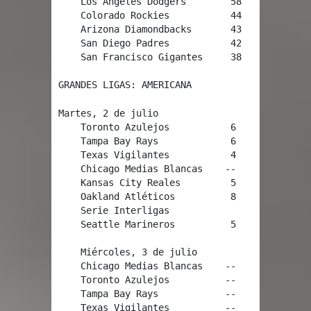
    Los Ángeles Dodgers        58    29   .567
    Colorado Rockies           44    41   .518
    Arizona Diamondbacks       43    44   .494
    San Diego Padres           42    43   .494
    San Francisco Gigantes     38    47   .447
GRANDES LIGAS: AMERICANA
Martes, 2 de julio

    Toronto Azulejos           6     Boston Me
    Tampa Bay Rays             6     Baltimore
    Texas Vigilantes           4     Los Angel
    Chicago Medias Blancas    --     Detroit T
    Kansas City Reales         5     Cleveland
    Oakland Atléticos          8     Minnesota
    Serie Interligas

    Seattle Marineros          5     San Luis 
    Miércoles, 3 de julio

    Chicago Medias Blancas    --     Detroit T
    Toronto Azulejos          --     Boston Me
    Tampa Bay Rays            --     Baltimore
    Texas Vigilantes          --     Los Angel