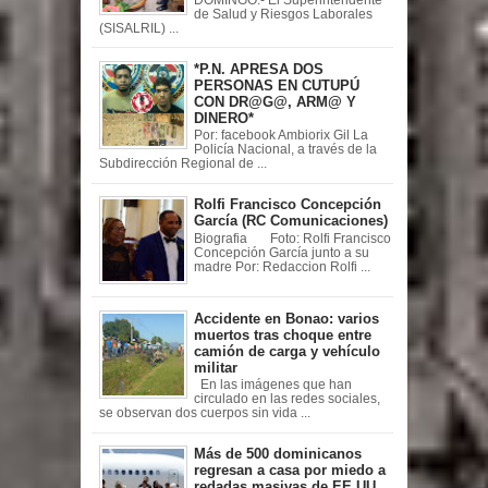
de Salud y Riesgos Laborales
(SISALRIL) ...
*P.N. APRESA DOS
PERSONAS EN CUTUPÚ
CON DR@G@, ARM@ Y
DINERO*
Por: facebook Ambiorix Gil La
Policía Nacional, a través de la
Subdirección Regional de ...
Rolfi Francisco Concepción
García (RC Comunicaciones)
Biografia Foto: Rolfi Francisco
Concepción García junto a su
madre Por: Redaccion Rolfi ...
Accidente en Bonao: varios
muertos tras choque entre
camión de carga y vehículo
militar
En las imágenes que han
circulado en las redes sociales,
se observan dos cuerpos sin vida ...
Más de 500 dominicanos
regresan a casa por miedo a
redadas masivas de EE.UU.