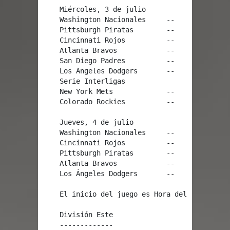
    Miércoles, 3 de julio

    Washington Nacionales     --     Miami Mar
    Pittsburgh Piratas        --     Chicago C
    Cincinnati Rojos          --     Milwaukee
    Atlanta Bravos            --     Philadelp
    San Diego Padres          --     San Franc
    Los Angeles Dodgers       --     Arizona D
    Serie Interligas

    New York Mets             --     New York 
    Colorado Rockies          --     Houston A
    Jueves, 4 de julio

    Washington Nacionales     --     Miami Mar
    Cincinnati Rojos          --     Milwaukee
    Pittsburgh Piratas        --     Chicago C
    Atlanta Bravos            --     Philadelp
    Los Ángeles Dodgers       --     San Diego
    El inicio del juego es Hora del Este y los
    División Este

    -------------
