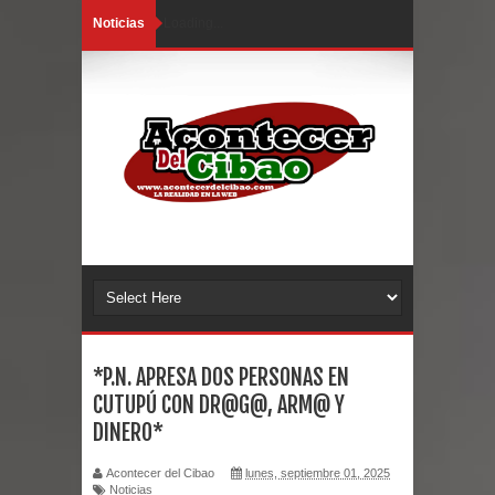
Noticias
Loading...
*P.N. APRESA DOS PERSONAS EN
CUTUPÚ CON DR@G@, ARM@ Y
DINERO*
Acontecer del Cibao
lunes, septiembre 01, 2025
Noticias