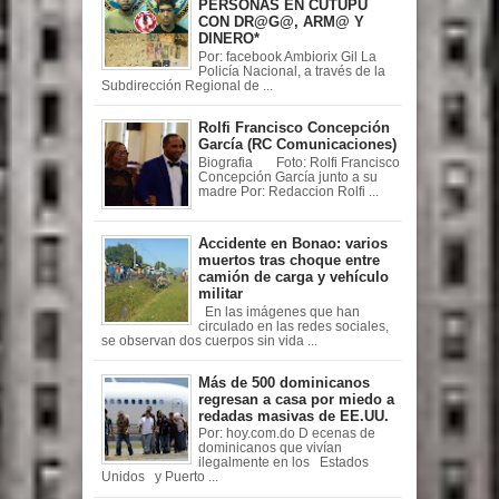
PERSONAS EN CUTUPÚ
CON DR@G@, ARM@ Y
DINERO*
Por: facebook Ambiorix Gil La
Policía Nacional, a través de la
Subdirección Regional de ...
Rolfi Francisco Concepción
García (RC Comunicaciones)
Biografia Foto: Rolfi Francisco
Concepción García junto a su
madre Por: Redaccion Rolfi ...
Accidente en Bonao: varios
muertos tras choque entre
camión de carga y vehículo
militar
En las imágenes que han
circulado en las redes sociales,
se observan dos cuerpos sin vida ...
Más de 500 dominicanos
regresan a casa por miedo a
redadas masivas de EE.UU.
Por: hoy.com.do D ecenas de
dominicanos que vivían
ilegalmente en los Estados
Unidos y Puerto ...