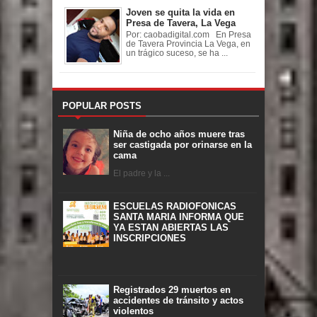
Joven se quita la vida en
Presa de Tavera, La Vega
Por: caobadigital.com En Presa
de Tavera Provincia La Vega, en
un trágico suceso, se ha ...
POPULAR POSTS
Niña de ocho años muere tras
ser castigada por orinarse en la
cama
El padre y la ...
ESCUELAS RADIOFONICAS
SANTA MARIA INFORMA QUE
YA ESTAN ABIERTAS LAS
INSCRIPCIONES
Registrados 29 muertos en
accidentes de tránsito y actos
violentos