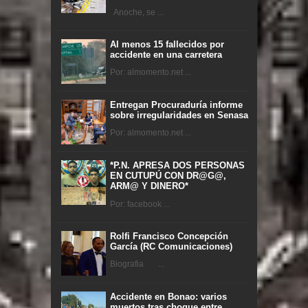
Anoche, se ...
Al menos 15 fallecidos por
accidente en una carretera
Por: almomento.net ...
Entregan Procuraduría informe
sobre irregularidades en Senasa
Por: almomento.net ...
*P.N. APRESA DOS PERSONAS
EN CUTUPÚ CON DR@G@,
ARM@ Y DINERO*
Por: facebook ...
Rolfi Francisco Concepción
García (RC Comunicaciones)
Biografia ...
Accidente en Bonao: varios
muertos tras choque entre