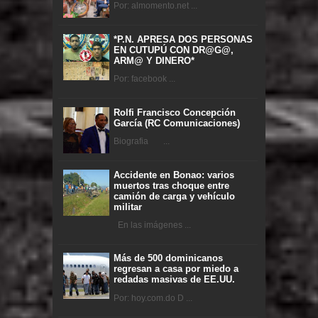
Por: almomento.net ...
*P.N. APRESA DOS PERSONAS
EN CUTUPÚ CON DR@G@,
ARM@ Y DINERO*
Por: facebook ...
Rolfi Francisco Concepción
García (RC Comunicaciones)
Biografia ...
Accidente en Bonao: varios
muertos tras choque entre
camión de carga y vehículo
militar
En las imágenes ...
Más de 500 dominicanos
regresan a casa por miedo a
redadas masivas de EE.UU.
Por: hoy.com.do D ...