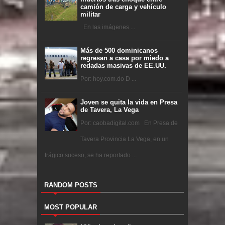
camión de carga y vehículo
militar
En las imágenes ...
Más de 500 dominicanos
regresan a casa por miedo a
redadas masivas de EE.UU.
Por: hoy.com.do D ...
Joven se quita la vida en Presa
de Tavera, La Vega
Por: caobadigital.com En Presa de
Tavera Provincia La Vega, en un
trágico suceso, se ha reportado ...
RANDOM POSTS
MOST POPULAR