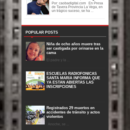
Por: caobadigital.com En Presa
de Tavera Provincia La Vega, en
un trágico suceso, se ha ...
POPULAR POSTS
Niña de ocho años muere tras
ser castigada por orinarse en la
cama
El padre y la ...
ESCUELAS RADIOFONICAS
SANTA MARIA INFORMA QUE
YA ESTAN ABIERTAS LAS
INSCRIPCIONES
Registrados 29 muertos en
accidentes de tránsito y actos
violentos
Anoche, se ...