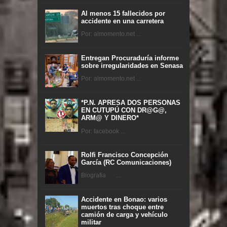
Al menos 15 fallecidos por
accidente en una carretera
Por: almomento.net ...
Entregan Procuraduría informe
sobre irregularidades en Senasa
Por: almomento.net ...
*P.N. APRESA DOS PERSONAS
EN CUTUPÚ CON DR@G@,
ARM@ Y DINERO*
Por: facebook ...
Rolfi Francisco Concepción
García (RC Comunicaciones)
Biografia ...
Accidente en Bonao: varios
muertos tras choque entre
camión de carga y vehículo
militar