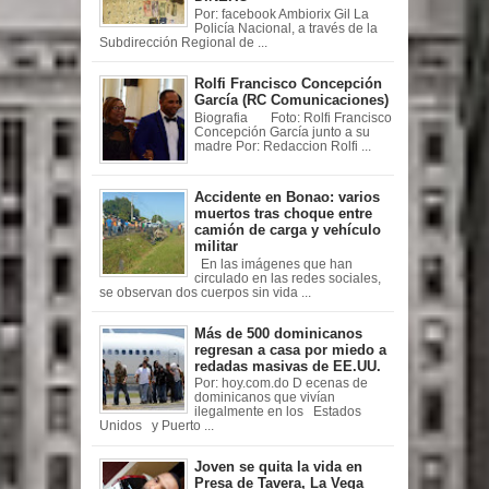
Por: facebook Ambiorix Gil La
Policía Nacional, a través de la
Subdirección Regional de ...
Rolfi Francisco Concepción
García (RC Comunicaciones)
Biografia Foto: Rolfi Francisco
Concepción García junto a su
madre Por: Redaccion Rolfi ...
Accidente en Bonao: varios
muertos tras choque entre
camión de carga y vehículo
militar
En las imágenes que han
circulado en las redes sociales,
se observan dos cuerpos sin vida ...
Más de 500 dominicanos
regresan a casa por miedo a
redadas masivas de EE.UU.
Por: hoy.com.do D ecenas de
dominicanos que vivían
ilegalmente en los Estados
Unidos y Puerto ...
Joven se quita la vida en
Presa de Tavera, La Vega