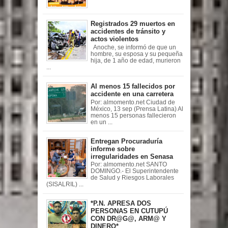
Registrados 29 muertos en
accidentes de tránsito y
actos violentos
Anoche, se informó de que un
hombre, su esposa y su pequeña
hija, de 1 año de edad, murieron
...
Al menos 15 fallecidos por
accidente en una carretera
Por: almomento.net Ciudad de
México, 13 sep (Prensa Latina) Al
menos 15 personas fallecieron
en un ...
Entregan Procuraduría
informe sobre
irregularidades en Senasa
Por: almomento.net SANTO
DOMINGO.- El Superintendente
de Salud y Riesgos Laborales
(SISALRIL) ...
*P.N. APRESA DOS
PERSONAS EN CUTUPÚ
CON DR@G@, ARM@ Y
DINERO*