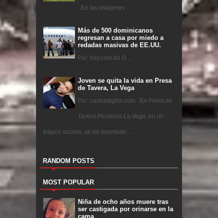
En las imágenes ...
Más de 500 dominicanos
regresan a casa por miedo a
redadas masivas de EE.UU.
Por: hoy.com.do D ...
Joven se quita la vida en Presa
de Tavera, La Vega
Por: caobadigital.com En Presa de
Tavera Provincia La Vega, en un
trágico suceso, se ha reportado ...
RANDOM POSTS
MOST POPULAR
Niña de ocho años muere tras
ser castigada por orinarse en la
cama