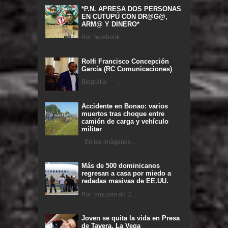
*P.N. APRESA DOS PERSONAS
EN CUTUPÚ CON DR@G@,
ARM@ Y DINERO*
Por: facebook ...
Rolfi Francisco Concepción
García (RC Comunicaciones)
Biografia ...
Accidente en Bonao: varios
muertos tras choque entre
camión de carga y vehículo
militar
En las imágenes ...
Más de 500 dominicanos
regresan a casa por miedo a
redadas masivas de EE.UU.
Por: hoy.com.do D ...
Joven se quita la vida en Presa
de Tavera, La Vega