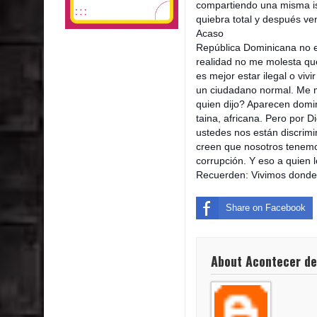
compartiendo una misma is
quiebra total y después ven
Acaso
República Dominicana n
realidad no me molesta qu
es mejor estar ilegal o viv
un ciudadano normal. Me m
quien dijo? Aparecen domin
taina, africana. Pero por
ustedes nos están discrim
creen que nosotros tenemo
corrupción. Y eso a quien 
Recuerden: Vivimos donde 
Share on Facebook
About Acontecer de