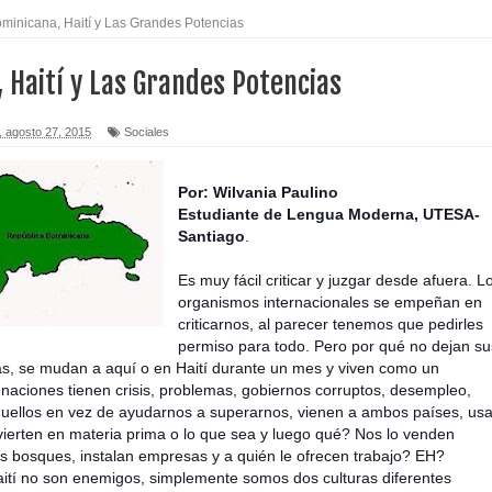
minicana, Haití y Las Grandes Potencias
 asesinatos
 Haití y Las Grandes Potencias
icletas durante operativo en Moca
tu Capital”
, agosto 27, 2015
Sociales
e mientras dormía en local de Samaná
Por: Wilvania Paulino
Estudiante de Lengua Moderna, UTESA-
sposa y suegra
Santiago
.
 8 mil empleos
Es muy fácil criticar y juzgar desde afuera. L
organismos internacionales se empeñan en
o Código Penal
criticarnos, al parecer tenemos que pedirles
permiso para todo. Pero por qué no dejan su
rtega por afirmaciones sobre comicios
as, se mudan a aquí o en Haití durante un mes y viven como un
ciones tienen crisis, problemas, gobiernos corruptos, desempleo,
y herir a dos
uellos en vez de ayudarnos a superarnos, vienen a ambos países, us
i
erten en materia prima o lo que sea y luego qué? Nos lo venden
s bosques, instalan empresas y a quién le ofrecen trabajo? EH?
ití no son enemigos, simplemente somos dos culturas diferentes