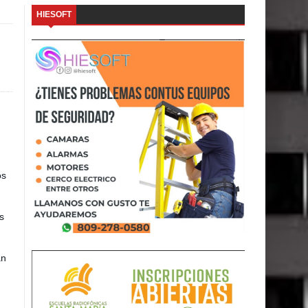
HIESOFT
os
s
an