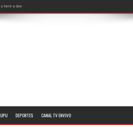
 subestaciones
 y 2 heridos
EE.UU.
ropiar bienes culturales desatendidos
aguaceros en varias provincias
MA QUE YA ESTAN ABIERTAS LAS INSCRIPCIONES
a noche de este lunes en dos hechos separados
n Seattle
 magnitud 7,1 en Japón
TUPU
DEPORTES
CANAL TV ENVIVO
 Penal de RD
imo histórico