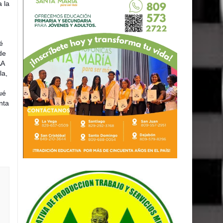
 la
é
de
AA
la,
ué
nta