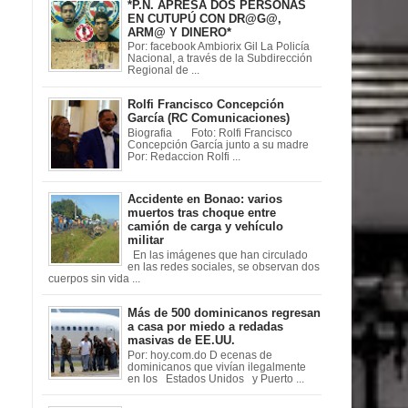
*P.N. APRESA DOS PERSONAS
EN CUTUPÚ CON DR@G@,
ARM@ Y DINERO*
Por: facebook Ambiorix Gil La Policía
Nacional, a través de la Subdirección
Regional de ...
Rolfi Francisco Concepción
García (RC Comunicaciones)
Biografia Foto: Rolfi Francisco
Concepción García junto a su madre
Por: Redaccion Rolfi ...
Accidente en Bonao: varios
muertos tras choque entre
camión de carga y vehículo
militar
En las imágenes que han circulado
en las redes sociales, se observan dos
cuerpos sin vida ...
Más de 500 dominicanos regresan
a casa por miedo a redadas
masivas de EE.UU.
Por: hoy.com.do D ecenas de
dominicanos que vivían ilegalmente
en los Estados Unidos y Puerto ...