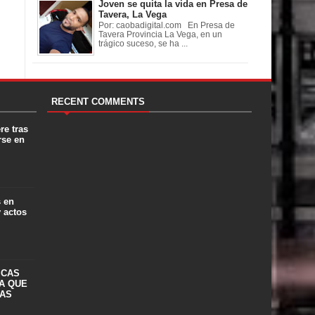
Joven se quita la vida en Presa de
Tavera, La Vega
Por: caobadigital.com En Presa de
Tavera Provincia La Vega, en un
trágico suceso, se ha ...
RECENT COMMENTS
re tras
rse en
s en
y actos
ICAS
A QUE
LAS