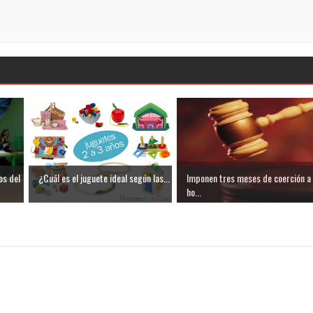
os del
¿Cuál es el juguete ideal según las...
Imponen tres meses de coerción a
ho...