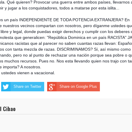
la. Qué quieren? Provocar una guerra entre ambos países, llevarnos a
ir y jugar a los conquistadores, todos a matarse por esta islita...
o es un país INDEPENDIENTE DE TODA POTENCIA EXTRANJERA? En
e nuestros vecinos compartan con nosotros, pero díganme ustedes qu
ir libre y legal, donde puedas exigir derechos y cumplir con los deberes 
olesta que generalicen: "República Dominica en un país RACISTA" J
icanos racistas que al parecer no saben cuantas razas llevan: Españo
 Dios con tanta mezcla de razas. DISCRIMINAMOS? Sí, así mismo como
inando, pero no al punto de rechazar una nación porque sea pobre o q
s muchos recursos. Pues no. Nos esta llevando quien nos trajo con ta
le importa? A nosotros.
ustedes vienen a vacacional.
Share on Twitter
Share on Google Plus
l Cibao