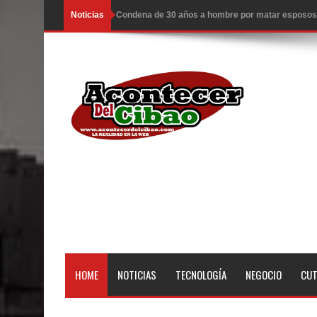
Noticias
EDENORTE invierte más de 640 millones en siete
EE.UU. hace nuevos ataques a Irán; hay 3 muertos
Llegan a R. Dominicana otros 50 deportados por 
Congreso estudia ley da poder al Estado para exp
Ambiente caluroso persistirá este miércoles con 
ESCUELAS RADIOFONICAS SANTA MARIA INFOR
Tragedia enluta a Baní: seis personas fallecen l
EEUU: Tres muertos y cuatro heridos por tiroteo e
Heridos y edificios colapsados tras terremoto de
HOME
NOTICIAS
TECNOLOGÍA
NEGOCIO
CU
El Poder Ejecutivo promulgó el reformado Código
Demanda eléctrica de RD rompió de nuevo su máx