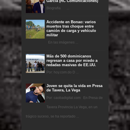
García (RC Comunicaciones)
Biografia ...
Accidente en Bonao: varios
muertos tras choque entre
camión de carga y vehículo
militar
En las imágenes ...
Más de 500 dominicanos
regresan a casa por miedo a
redadas masivas de EE.UU.
Por: hoy.com.do D ...
Joven se quita la vida en Presa
de Tavera, La Vega
Por: caobadigital.com En Presa de
Tavera Provincia La Vega, en un
trágico suceso, se ha reportado ...