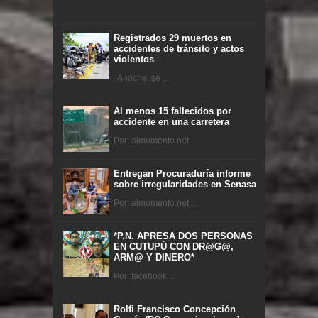
Registrados 29 muertos en
accidentes de tránsito y actos
violentos
Anoche, se ...
Al menos 15 fallecidos por
accidente en una carretera
Por: almomento.net ...
Entregan Procuraduría informe
sobre irregularidades en Senasa
Por: almomento.net ...
*P.N. APRESA DOS PERSONAS
EN CUTUPÚ CON DR@G@,
ARM@ Y DINERO*
Por: facebook ...
Rolfi Francisco Concepción