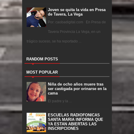
Joven se quita la vida en Presa
de Tavera, La Vega
Por: caobadigital.com En Presa de
Tavera Provincia La Vega, en un
trágico suceso, se ha reportado ...
RANDOM POSTS
MOST POPULAR
Niña de ocho años muere tras
ser castigada por orinarse en la
cama
El padre y la ...
ESCUELAS RADIOFONICAS
SANTA MARIA INFORMA QUE
YA ESTAN ABIERTAS LAS
INSCRIPCIONES