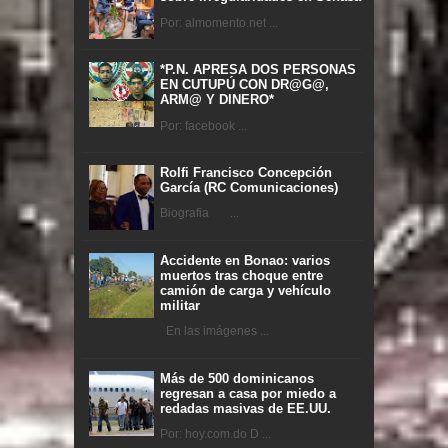
Por: almomento.net ...
*P.N. APRESA DOS PERSONAS
EN CUTUPÚ CON DR@G@,
ARM@ Y DINERO*
Por: facebook ...
Rolfi Francisco Concepción
García (RC Comunicaciones)
Biografia ...
Accidente en Bonao: varios
muertos tras choque entre
camión de carga y vehículo
militar
En las imágenes ...
Más de 500 dominicanos
regresan a casa por miedo a
redadas masivas de EE.UU.
Por: hoy.com.do D ...