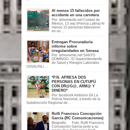
Al menos 15 fallecidos por
accidente en una carretera
Por: almomento.net Ciudad de
México, 13 sep (Prensa Latina) Al
menos 15 personas fallecieron
en un ...
Entregan Procuraduría
informe sobre
irregularidades en Senasa
Por: almomento.net SANTO
DOMINGO.- El Superintendente
de Salud y Riesgos Laborales
(SISALRIL) ...
*P.N. APRESA DOS
PERSONAS EN CUTUPÚ
CON DR@G@, ARM@ Y
DINERO*
Por: facebook Ambiorix Gil La
Policía Nacional, a través de la
Subdirección Regional de ...
Rolfi Francisco Concepción
García (RC Comunicaciones)
Biografia Foto: Rolfi Francisco
Concepción García junto a su