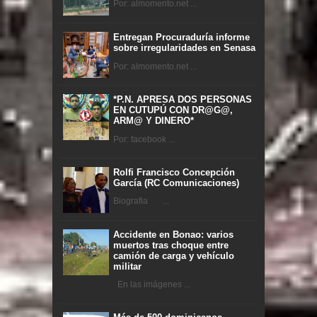
Por: almomento.net ...
Entregan Procuraduría informe
sobre irregularidades en Senasa
Por: almomento.net ...
*P.N. APRESA DOS PERSONAS
EN CUTUPÚ CON DR@G@,
ARM@ Y DINERO*
Por: facebook ...
Rolfi Francisco Concepción
García (RC Comunicaciones)
Biografia ...
Accidente en Bonao: varios
muertos tras choque entre
camión de carga y vehículo
militar
En las imágenes ...