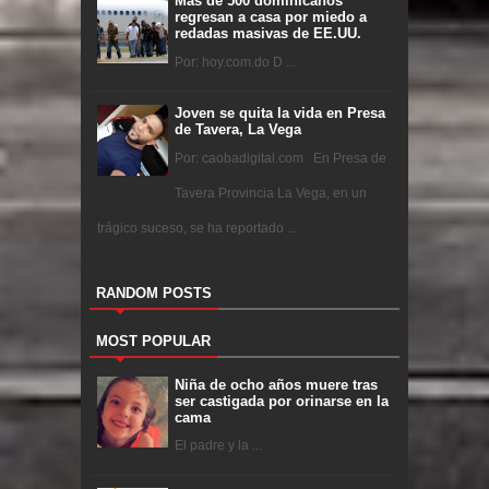
Más de 500 dominicanos
regresan a casa por miedo a
redadas masivas de EE.UU.
Por: hoy.com.do D ...
Joven se quita la vida en Presa
de Tavera, La Vega
Por: caobadigital.com En Presa de
Tavera Provincia La Vega, en un
trágico suceso, se ha reportado ...
RANDOM POSTS
MOST POPULAR
Niña de ocho años muere tras
ser castigada por orinarse en la
cama
El padre y la ...