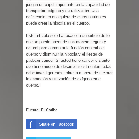
juegan un papel importante en la capacidad de
foro “Reserva tu Capital”
transportar oxígeno y su utilización. Una
deficiencia en cualquiera de estos nutrientes
Hombre muere tras ser atacado con
puede crear la hipoxia en el cuerpo.
agua caliente mientras dormía en
Este artículo sólo ha tocado la superficie de lo
que se puede hacer de una manera segura y
local de Samaná
natural para aumentar la función general del
cuerpo y disminuir la hipoxia y el riesgo de
Condenan a 30 años exteniente por
padecer cáncer. Si usted tiene cáncer o siente
que tiene riesgo de desarrollar esta enfermedad
matar a su esposa y suegra
debe investigar más sobre la manera de mejorar
la captación y utilización de oxígeno en el
Nuevas zonas francas en la RD
cuerpo.
generarán más de 8 mil empleos
Fuente: El Caribe
Senado RD aprueba de urgencia
reformas al nuevo Código Penal
Share on Facebook
Nicaragua responde a RD tras