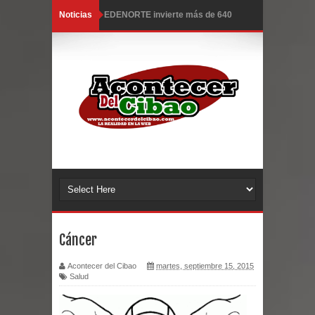
Noticias
EDENORTE invierte más de 640
millones en siete subestaciones
EE.UU. hace nuevos ataques a Irán;
hay 3 muertos y 2 heridos
Llegan a R. Dominicana otros 50
deportados por EE.UU.
Congreso estudia ley da poder al
Estado para expropiar bienes
Cáncer
culturales desatendidos
Acontecer del Cibao
martes, septiembre 15, 2015
Salud
Ambiente caluroso persistirá este
miércoles con aguaceros en varias