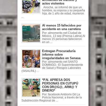
actos violentos
Anoche, se informó de que un
hombre, su esposa y su pequeña
hija, de 1 año de edad, murieron
...
Al menos 15 fallecidos por
accidente en una carretera
Por: almomento.net Ciudad de
México, 13 sep (Prensa Latina) Al
menos 15 personas fallecieron
en un ...
Entregan Procuraduría
informe sobre
irregularidades en Senasa
Por: almomento.net SANTO
DOMINGO.- El Superintendente
de Salud y Riesgos Laborales
(SISALRIL) ...
*P.N. APRESA DOS
PERSONAS EN CUTUPÚ
CON DR@G@, ARM@ Y
DINERO*
Por: facebook Ambiorix Gil La
Policía Nacional, a través de la
Subdirección Regional de ...