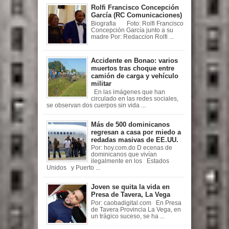
Rolfi Francisco Concepción
García (RC Comunicaciones)
Biografia Foto: Rolfi Francisco
Concepción García junto a su
madre Por: Redaccion Rolfi ...
Accidente en Bonao: varios
muertos tras choque entre
camión de carga y vehículo
militar
En las imágenes que han
circulado en las redes sociales,
se observan dos cuerpos sin vida ...
Más de 500 dominicanos
regresan a casa por miedo a
redadas masivas de EE.UU.
Por: hoy.com.do D ecenas de
dominicanos que vivían
ilegalmente en los Estados
Unidos y Puerto ...
Joven se quita la vida en
Presa de Tavera, La Vega
Por: caobadigital.com En Presa
de Tavera Provincia La Vega, en
un trágico suceso, se ha ...