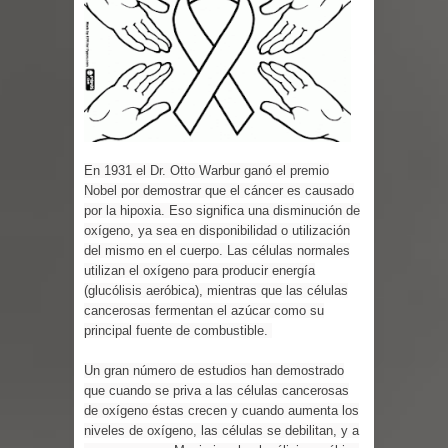
provincias
ESCUELAS RADIOFONICAS SANTA
MARIA INFORMA QUE YA ESTAN
ABIERTAS LAS INSCRIPCIONES
En 1931 el Dr. Otto Warbur ganó el premio
Nobel por demostrar que el cáncer es causado
Tragedia enluta a Baní: seis personas
por la hipoxia. Eso significa una disminución de
oxígeno, ya sea en disponibilidad o utilización
fallecen la noche de este lunes en dos
del mismo en el cuerpo. Las células normales
utilizan el oxígeno para producir energía
hechos separados
(glucólisis aeróbica), mientras que las células
cancerosas fermentan el azúcar como su
EEUU: Tres muertos y cuatro heridos
principal fuente de combustible.
Un gran número de estudios han demostrado
por tiroteo en Seattle
que cuando se priva a las células cancerosas
de oxígeno éstas crecen y cuando aumenta los
Heridos y edificios colapsados tras
niveles de oxígeno, las células se debilitan, y a