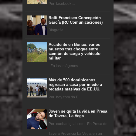
Por: facebook ...
Rolfi Francisco Concepción
García (RC Comunicaciones)
Biografia ...
Accidente en Bonao: varios
muertos tras choque entre
camión de carga y vehículo
militar
En las imágenes ...
Más de 500 dominicanos
regresan a casa por miedo a
redadas masivas de EE.UU.
Por: hoy.com.do D ...
Joven se quita la vida en Presa
de Tavera, La Vega
Por: caobadigital.com En Presa de
Tavera Provincia La Vega, en un