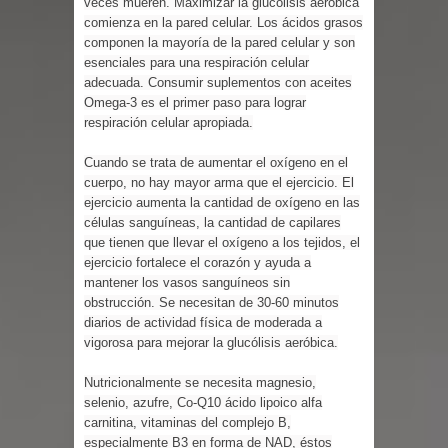
veces mueren. Maximizar la glucólisis aeróbica
terremoto de magnitud 7,1 en Japón
comienza en la pared celular. Los ácidos grasos
componen la mayoría de la pared celular y son
El Poder Ejecutivo promulgó el
esenciales para una respiración celular
adecuada. Consumir suplementos con aceites
reformado Código Penal de RD
Omega-3 es el primer paso para lograr
respiración celular apropiada.
Demanda eléctrica de RD rompió de
Cuando se trata de aumentar el oxígeno en el
nuevo su máximo histórico
cuerpo, no hay mayor arma que el ejercicio. El
ejercicio aumenta la cantidad de oxígeno en las
Caen 11 presuntos Trinitarios por ola
células sanguíneas, la cantidad de capilares
que tienen que llevar el oxígeno a los tejidos, el
terror con 5 asesinatos
ejercicio fortalece el corazón y ayuda a
mantener los vasos sanguíneos sin
Policía recupera dos armas de fuego
obstrucción. Se necesitan de 30-60 minutos
diarios de actividad física de moderada a
vigorosa para mejorar la glucólisis aeróbica.
y tres motocicletas durante operativo
Nutricionalmente se necesita magnesio,
en Moca
selenio, azufre, Co-Q10 ácido lipoico alfa
carnitina, vitaminas del complejo B,
Santiago: Banreservas realiza 2do.
especialmente B3 en forma de NAD, éstos