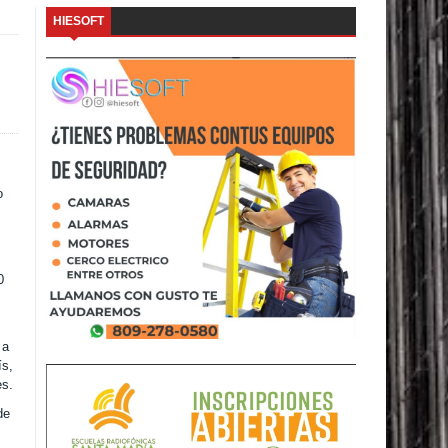
HIESOFT
o
0
 a
ís,
es.
de