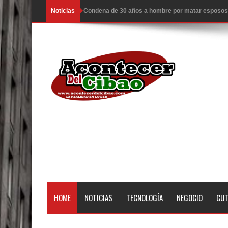
Noticias
Condena de 30 años a hombre por matar esposos 
EDENORTE invierte más de 640 millones en siete
EE.UU. hace nuevos ataques a Irán; hay 3 muertos
Llegan a R. Dominicana otros 50 deportados por 
Congreso estudia ley da poder al Estado para exp
Ambiente caluroso persistirá este miércoles con 
ESCUELAS RADIOFONICAS SANTA MARIA INFOR
Tragedia enluta a Baní: seis personas fallecen l
EEUU: Tres muertos y cuatro heridos por tiroteo e
HOME
NOTICIAS
TECNOLOGÍA
NEGOCIO
CU
Heridos y edificios colapsados tras terremoto de
El Poder Ejecutivo promulgó el reformado Código