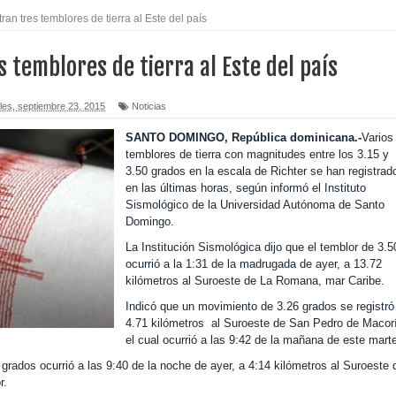
tran tres temblores de tierra al Este del país
imo histórico
s temblores de tierra al Este del país
 asesinatos
icletas durante operativo en Moca
les, septiembre 23, 2015
Noticias
SANTO DOMINGO, República dominicana.-
Varios
tu Capital”
temblores de tierra con magnitudes entre los 3.15 y
3.50 grados en la escala de Richter se han registrad
e mientras dormía en local de Samaná
en las últimas horas, según informó el Instituto
Sismológico de la Universidad Autónoma de Santo
sposa y suegra
Domingo.
La Institución Sismológica dijo que el temblor de 3.5
 8 mil empleos
ocurrió a la 1:31 de la madrugada de ayer, a 13.72
kilómetros al Suroeste de La Romana, mar Caribe.
o Código Penal
Indicó que un movimiento de 3.26 grados se registró
4.71 kilómetros al Suroeste de San Pedro de Macor
rtega por afirmaciones sobre comicios
el cual ocurrió a las 9:42 de la mañana de este mart
grados ocurrió a las 9:40 de la noche de ayer, a 4:14 kilómetros al Suroeste 
r.