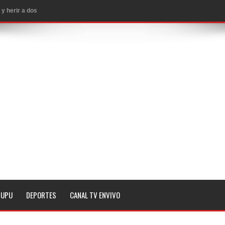
y herir a dos
 subestaciones
 y 2 heridos
EE.UU.
ropiar bienes culturales desatendidos
aguaceros en varias provincias
MA QUE YA ESTAN ABIERTAS LAS INSCRIPCIONES
a noche de este lunes en dos hechos separados
n Seattle
TUPU
DEPORTES
CANAL TV ENVIVO
 magnitud 7,1 en Japón
 Penal de RD