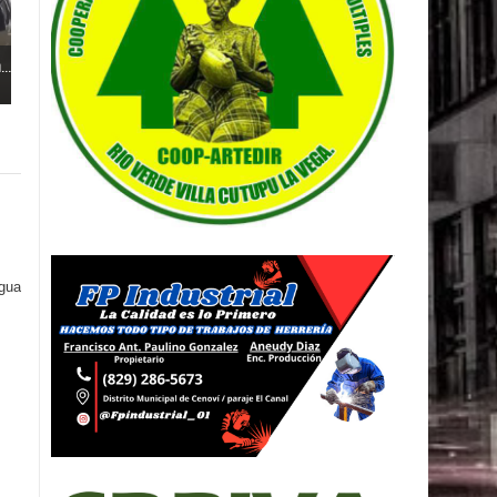
..
igua