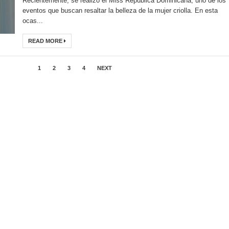
Recientemente, se realizó el Miss República Dominicana, uno de los
eventos que buscan resaltar la belleza de la mujer criolla. En esta
ocas...
READ MORE
1
2
3
4
NEXT