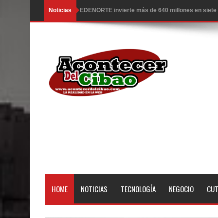
Noticias
EE.UU. hace nuevos ataques a Irán; hay 3 muertos
Llegan a R. Dominicana otros 50 deportados por 
Congreso estudia ley da poder al Estado para exp
Ambiente caluroso persistirá este miércoles con 
ESCUELAS RADIOFONICAS SANTA MARIA INFOR
Tragedia enluta a Baní: seis personas fallecen l
EEUU: Tres muertos y cuatro heridos por tiroteo e
Heridos y edificios colapsados tras terremoto de
El Poder Ejecutivo promulgó el reformado Código
HOME
NOTICIAS
TECNOLOGÍA
NEGOCIO
CU
Demanda eléctrica de RD rompió de nuevo su máx
Caen 11 presuntos Trinitarios por ola terror con 5