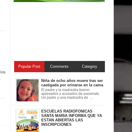
Popular Post
Comments
Category
Ríos
.
Niña de ocho años muere tras ser
castigada por orinarse en la cama
El padre y la madrastra fueron
apresados y acusados de asesinato.
Un padre y una madrastra de ...
ESCUELAS RADIOFONICAS
SANTA MARIA INFORMA QUE YA
ESTAN ABIERTAS LAS
INSCRIPCIONES