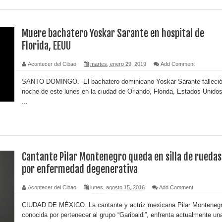
Muere bachatero Yoskar Sarante en hospital de
Florida, EEUU
Acontecer del Cibao
martes, enero 29, 2019
Add Comment
SANTO DOMINGO.- El bachatero dominicano Yoskar Sarante falleció
noche de este lunes en la ciudad de Orlando, Florida, Estados Unidos
...
Cantante Pilar Montenegro queda en silla de ruedas
por enfermedad degenerativa
Acontecer del Cibao
lunes, agosto 15, 2016
Add Comment
CIUDAD DE MÉXICO. La cantante y actriz mexicana Pilar Montenegr
conocida por pertenecer al grupo “Garibaldi”, enfrenta actualmente una