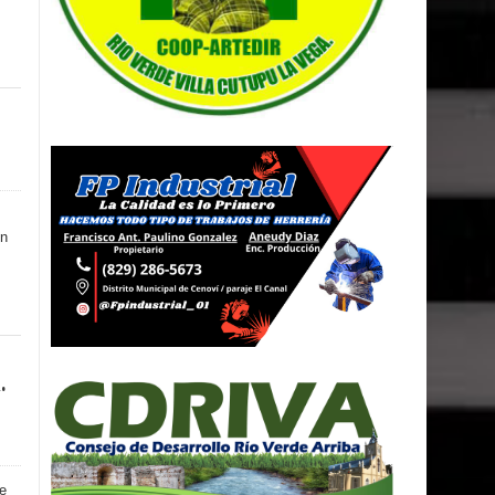
en
.
de