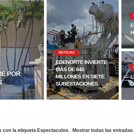
icletas durante operativo en Moca
tu Capital”
E
H
e mientras dormía en local de Samaná
sposa y suegra
NOTICIAS
 8 mil empleos
EDENORTE INVIERTE
MÁS DE 640
RE POR
o Código Penal
MILLONES EN SIETE
L
S
SUBESTACIONES
D
rtega por afirmaciones sobre comicios
y herir a dos
 subestaciones
 con la etiqueta
Espectaculos
.
Mostrar todas las entradas