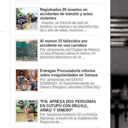
Registrados 29 muertos en
accidentes de tránsito y actos
violentos
Anoche, se informó de que un
hombre, su esposa y su pequeña hija,
de 1 año de edad, murieron ...
Al menos 15 fallecidos por
accidente en una carretera
Por: almomento.net Ciudad de México,
13 sep (Prensa Latina) Al menos 15
personas fallecieron en un ...
Entregan Procuraduría informe
sobre irregularidades en Senasa
Por: almomento.net SANTO
DOMINGO.- El Superintendente de
Salud y Riesgos Laborales (SISALRIL)
...
*P.N. APRESA DOS PERSONAS
EN CUTUPÚ CON DR@G@,
ARM@ Y DINERO*
Por: facebook Ambiorix Gil La Policía
Nacional, a través de la Subdirección
Regional de ...