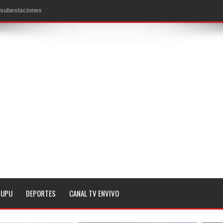
 y 2 heridos
EE.UU.
ropiar bienes culturales desatendidos
aguaceros en varias provincias
MA QUE YA ESTAN ABIERTAS LAS INSCRIPCIONES
a noche de este lunes en dos hechos separados
n Seattle
 magnitud 7,1 en Japón
 Penal de RD
TUPU
DEPORTES
CANAL TV ENVIVO
imo histórico
 asesinatos