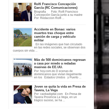
Rolfi Francisco Concepción
García (RC Comunicaciones)
Biografia Foto: Rolfi Francisco
Concepción García junto a su madre
Por: Redaccion Rolfi ...
Accidente en Bonao: varios
muertos tras choque entre
camión de carga y vehículo
militar
En las imágenes que han circulado
en las redes sociales, se observan dos
cuerpos sin vida ...
Más de 500 dominicanos regresan
a casa por miedo a redadas
masivas de EE.UU.
Por: hoy.com.do D ecenas de
dominicanos que vivían ilegalmente
en los Estados Unidos y Puerto ...
Joven se quita la vida en Presa de
Tavera, La Vega
Por: caobadigital.com En Presa de
Tavera Provincia La Vega, en un
trágico suceso, se ha ...