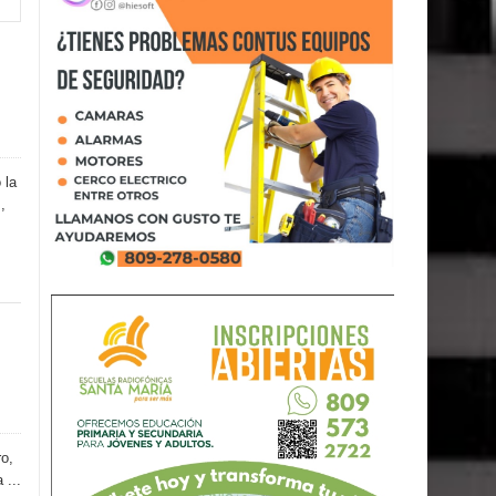
 la
,
o,
 ...