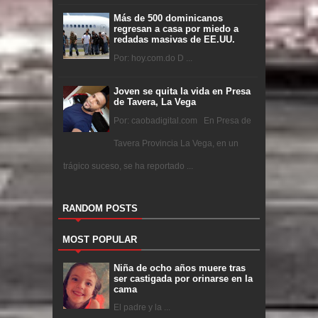
Más de 500 dominicanos
regresan a casa por miedo a
redadas masivas de EE.UU.
Por: hoy.com.do D ...
Joven se quita la vida en Presa
de Tavera, La Vega
Por: caobadigital.com En Presa de
Tavera Provincia La Vega, en un
trágico suceso, se ha reportado ...
RANDOM POSTS
MOST POPULAR
Niña de ocho años muere tras
ser castigada por orinarse en la
cama
El padre y la ...