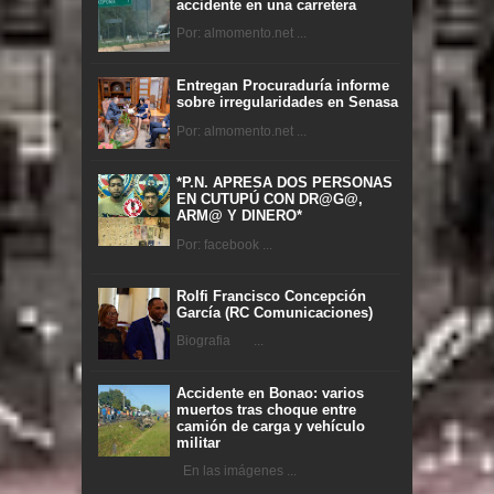
accidente en una carretera
Por: almomento.net ...
Entregan Procuraduría informe
sobre irregularidades en Senasa
Por: almomento.net ...
*P.N. APRESA DOS PERSONAS
EN CUTUPÚ CON DR@G@,
ARM@ Y DINERO*
Por: facebook ...
Rolfi Francisco Concepción
García (RC Comunicaciones)
Biografia ...
Accidente en Bonao: varios
muertos tras choque entre
camión de carga y vehículo
militar
En las imágenes ...