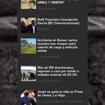
ARM@ Y DINERO*
Por: facebook ...
Rolfi Francisco Concepción
García (RC Comunicaciones)
Biografia ...
Accidente en Bonao: varios
muertos tras choque entre
camión de carga y vehículo
militar
En las imágenes ...
Más de 500 dominicanos
regresan a casa por miedo a
redadas masivas de EE.UU.
Por: hoy.com.do D ...
Joven se quita la vida en Presa
de Tavera, La Vega
Por: caobadigital.com En Presa de