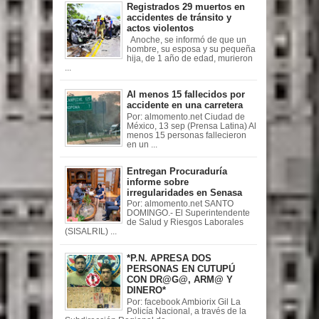
Registrados 29 muertos en
accidentes de tránsito y
actos violentos
Anoche, se informó de que un
hombre, su esposa y su pequeña
hija, de 1 año de edad, murieron
...
Al menos 15 fallecidos por
accidente en una carretera
Por: almomento.net Ciudad de
México, 13 sep (Prensa Latina) Al
menos 15 personas fallecieron
en un ...
Entregan Procuraduría
informe sobre
irregularidades en Senasa
Por: almomento.net SANTO
DOMINGO.- El Superintendente
de Salud y Riesgos Laborales
(SISALRIL) ...
*P.N. APRESA DOS
PERSONAS EN CUTUPÚ
CON DR@G@, ARM@ Y
DINERO*
Por: facebook Ambiorix Gil La
Policía Nacional, a través de la