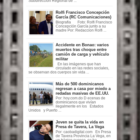
Subdirección Regional de ...
Rolfi Francisco Concepción
García (RC Comunicaciones)
Biografia Foto: Rolfi Francisco
Concepción García junto a su
madre Por: Redaccion Rolfi ...
Accidente en Bonao: varios
muertos tras choque entre
camión de carga y vehículo
militar
En las imágenes que han
circulado en las redes sociales,
se observan dos cuerpos sin vida ...
Más de 500 dominicanos
regresan a casa por miedo a
redadas masivas de EE.UU.
Por: hoy.com.do D ecenas de
dominicanos que vivían
ilegalmente en los Estados
Unidos y Puerto ...
Joven se quita la vida en
Presa de Tavera, La Vega
Por: caobadigital.com En Presa
de Tavera Provincia La Vega, en