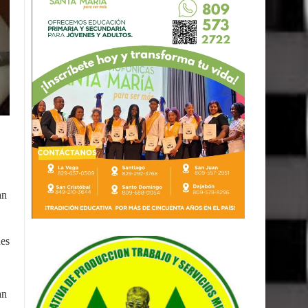
an
des
an