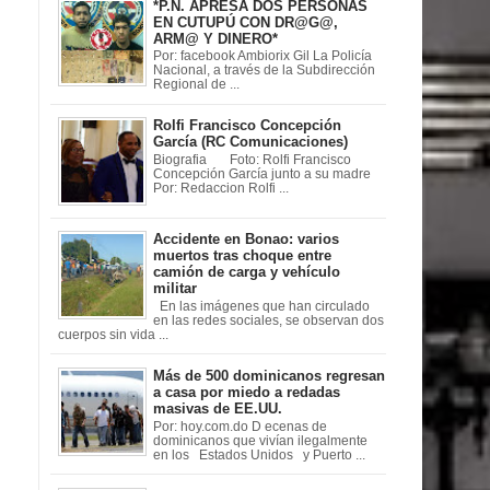
*P.N. APRESA DOS PERSONAS
EN CUTUPÚ CON DR@G@,
ARM@ Y DINERO*
Por: facebook Ambiorix Gil La Policía
Nacional, a través de la Subdirección
Regional de ...
Rolfi Francisco Concepción
García (RC Comunicaciones)
Biografia Foto: Rolfi Francisco
Concepción García junto a su madre
Por: Redaccion Rolfi ...
Accidente en Bonao: varios
muertos tras choque entre
camión de carga y vehículo
militar
En las imágenes que han circulado
en las redes sociales, se observan dos
cuerpos sin vida ...
Más de 500 dominicanos regresan
a casa por miedo a redadas
masivas de EE.UU.
Por: hoy.com.do D ecenas de
dominicanos que vivían ilegalmente
en los Estados Unidos y Puerto ...