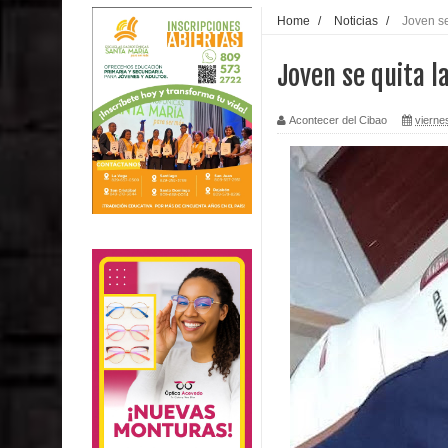
Home
/
Noticias
/
Joven se
Joven se quita l
Acontecer del Cibao
vierne