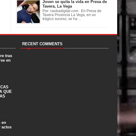
Joven se quita la vida en Presa de
Tavera, La Vega
Por: caobadigital.com En Presa de
Tavera Provincia La Vega, en un
trágico suceso, se ha ...
RECENT COMMENTS
re tras
rse en
ICAS
A QUE
LAS
s en
y actos