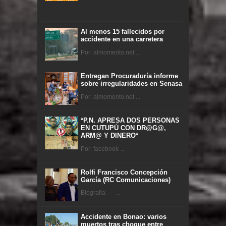
Al menos 15 fallecidos por
accidente en una carretera
Por: almomento.net ...
Entregan Procuraduría informe
sobre irregularidades en Senasa
Por: almomento.net ...
*P.N. APRESA DOS PERSONAS
EN CUTUPÚ CON DR@G@,
ARM@ Y DINERO*
Por: facebook ...
Rolfi Francisco Concepción
García (RC Comunicaciones)
Biografia ...
Accidente en Bonao: varios
muertos tras choque entre