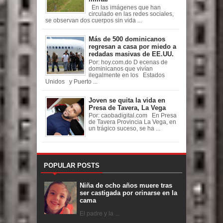
En las imágenes que han
circulado en las redes sociales,
se observan dos cuerpos sin vida ...
Más de 500 dominicanos
regresan a casa por miedo a
redadas masivas de EE.UU.
Por: hoy.com.do D ecenas de
dominicanos que vivían
ilegalmente en los Estados
Unidos y Puerto ...
Joven se quita la vida en
Presa de Tavera, La Vega
Por: caobadigital.com En Presa
de Tavera Provincia La Vega, en
un trágico suceso, se ha ...
POPULAR POSTS
Niña de ocho años muere tras
ser castigada por orinarse en la
cama
El padre y la ...