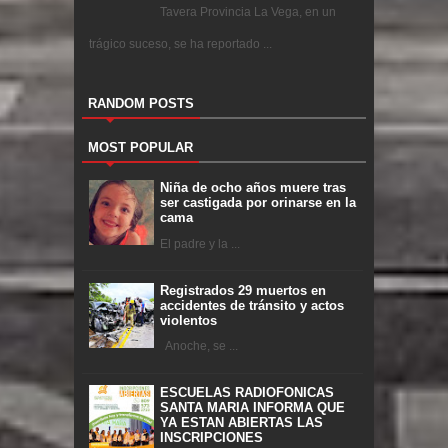
Tavera Provincia La Vega, en un
trágico suceso, se ha reportado ...
RANDOM POSTS
MOST POPULAR
Niña de ocho años muere tras
ser castigada por orinarse en la
cama
El padre y la ...
Registrados 29 muertos en
accidentes de tránsito y actos
violentos
Anoche, se ...
ESCUELAS RADIOFONICAS
SANTA MARIA INFORMA QUE
YA ESTAN ABIERTAS LAS
INSCRIPCIONES