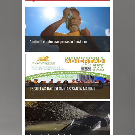
agua caliente mientras dormía en
local de Samaná
Condenan a 30 años exteniente por
Ambiente caluroso persistirá este m...
matar a su esposa y suegra
Nuevas zonas francas en la RD
generarán más de 8 mil empleos
Senado RD aprueba de urgencia
ESCUELAS RADIOFONICAS SANTA MARIA I...
reformas al nuevo Código Penal
Nicaragua responde a RD tras
condena a Daniel Ortega por
afirmaciones sobre comicios