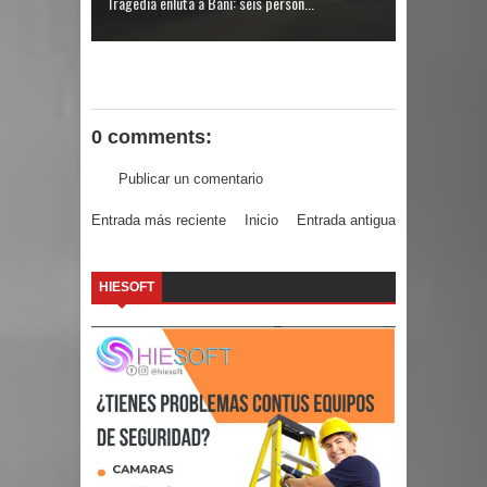
Tragedia enluta a Baní: seis person...
Condena de 30 años a hombre por
matar esposos y herir a dos
EDENORTE invierte más de 640
0 comments:
millones en siete subestaciones
Publicar un comentario
Entrada más reciente
Inicio
Entrada antigua
HIESOFT