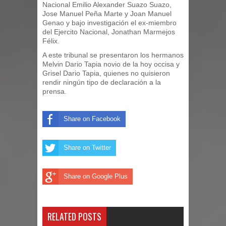
reformado Código Penal de RD
Nacional Emilio Alexander Suazo Suazo,
Jose Manuel Peña Marte y Joan Manuel
Genao y bajo investigación el ex-miembro
Demanda eléctrica de RD rompió de
del Ejercito Nacional, Jonathan Marmejos
Félix.
nuevo su máximo histórico
A este tribunal se presentaron los hermanos
Melvin Dario Tapia novio de la hoy occisa y
Caen 11 presuntos Trinitarios por ola
Grisel Dario Tapia, quienes no quisieron
rendir ningún tipo de declaración a la
terror con 5 asesinatos
prensa.
Policía recupera dos armas de fuego
Share on Facebook
y tres motocicletas durante operativo
Share on Twitter
en Moca
Santiago: Banreservas realiza 2do.
Share on Google Plus
foro “Reserva tu Capital”
RELATED POSTS
Hombre muere tras ser atacado con