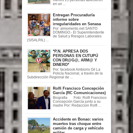
en un ...
Entregan Procuraduría
informe sobre
irregularidades en Senasa
Por: almomento.net SANTO
DOMINGO.- El Superintendente
de Salud y Riesgos Laborales
(SISALRIL) ...
*P.N. APRESA DOS
PERSONAS EN CUTUPÚ
CON DR@G@, ARM@ Y
DINERO*
Por: facebook Ambiorix Gil La
Policía Nacional, a través de la
Subdirección Regional de ...
Rolfi Francisco Concepción
García (RC Comunicaciones)
Biografia Foto: Rolfi Francisco
Concepción García junto a su
madre Por: Redaccion Rolfi ...
Accidente en Bonao: varios
muertos tras choque entre
camión de carga y vehículo
militar