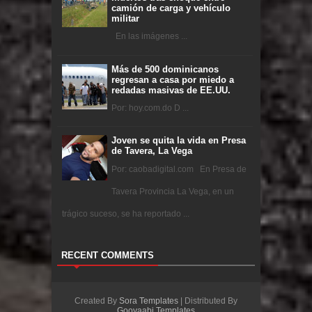
camión de carga y vehículo
militar
En las imágenes ...
Más de 500 dominicanos
regresan a casa por miedo a
redadas masivas de EE.UU.
Por: hoy.com.do D ...
Joven se quita la vida en Presa
de Tavera, La Vega
Por: caobadigital.com En Presa de
Tavera Provincia La Vega, en un
trágico suceso, se ha reportado ...
RECENT COMMENTS
Created By
Sora Templates
| Distributed By
Gooyaabi Templates