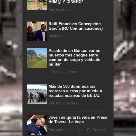
ARM@ Y DINERO*
Por: facebook ...
Rolfi Francisco Concepción
García (RC Comunicaciones)
Biografia ...
Accidente en Bonao: varios
muertos tras choque entre
camión de carga y vehículo
militar
En las imágenes ...
Más de 500 dominicanos
regresan a casa por miedo a
redadas masivas de EE.UU.
Por: hoy.com.do D ...
Joven se quita la vida en Presa
de Tavera, La Vega
Por: caobadigital.com En Presa de