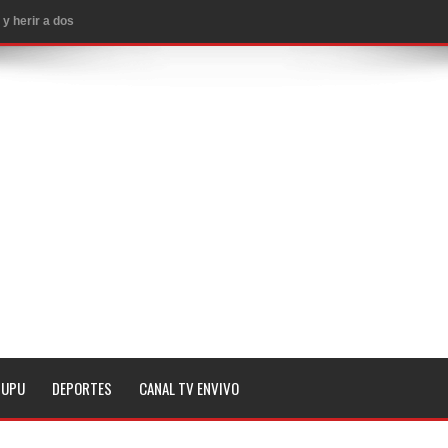
 subestaciones
 y 2 heridos
EE.UU.
ropiar bienes culturales desatendidos
aguaceros en varias provincias
MA QUE YA ESTAN ABIERTAS LAS INSCRIPCIONES
a noche de este lunes en dos hechos separados
n Seattle
 magnitud 7,1 en Japón
TUPU
DEPORTES
CANAL TV ENVIVO
 Penal de RD
imo histórico