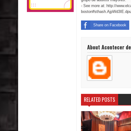
- See more at: http://www.el
boston#sthash.AjpWd3IE.dpu
Share on Facebook
About Acontecer de
RELATED POSTS