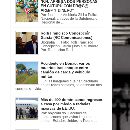
*P.N. APRESA DOS PERSONAS
EN CUTUPÚ CON DR@G@,
ARM@ Y DINERO*
Por: facebook Ambiorix Gil La Policía
Nacional, a través de la Subdirección
Regional de ...
Rolfi Francisco Concepción
García (RC Comunicaciones)
Biografia Foto: Rolfi Francisco
Concepción García junto a su madre
Por: Redaccion Rolfi ...
Accidente en Bonao: varios
muertos tras choque entre
camión de carga y vehículo
militar
En las imágenes que han circulado
en las redes sociales, se observan dos
cuerpos sin vida ...
Más de 500 dominicanos regresan
a casa por miedo a redadas
masivas de EE.UU.
Por: hoy.com.do D ecenas de
dominicanos que vivían ilegalmente
en los Estados Unidos y Puerto ...