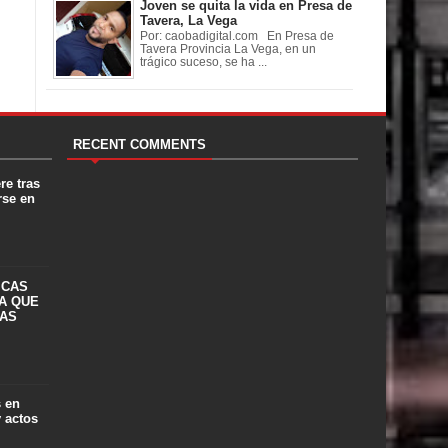
Joven se quita la vida en Presa de
Tavera, La Vega
Por: caobadigital.com En Presa de
Tavera Provincia La Vega, en un
trágico suceso, se ha ...
RECENT COMMENTS
re tras
rse en
ICAS
A QUE
LAS
s en
y actos