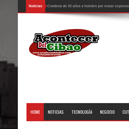
Noticias
EDENORTE invierte más de 640 millones en siete
EE.UU. hace nuevos ataques a Irán; hay 3 muertos
Llegan a R. Dominicana otros 50 deportados por 
Congreso estudia ley da poder al Estado para exp
Ambiente caluroso persistirá este miércoles con 
ESCUELAS RADIOFONICAS SANTA MARIA INFOR
Tragedia enluta a Baní: seis personas fallecen l
EEUU: Tres muertos y cuatro heridos por tiroteo e
Heridos y edificios colapsados tras terremoto de
HOME
NOTICIAS
TECNOLOGÍA
NEGOCIO
CU
El Poder Ejecutivo promulgó el reformado Código
Demanda eléctrica de RD rompió de nuevo su máx