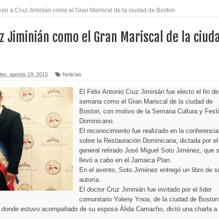
en a Cruz Jiminián como el Gran Mariscal de la ciudad de Boston
 asesinatos
 Jiminián como el Gran Mariscal de la ciud
icletas durante operativo en Moca
tu Capital”
les, agosto 19, 2015
Noticias
e mientras dormía en local de Samaná
El Félix Antonio Cruz Jiminián fue electo el fin de
sposa y suegra
semana como el Gran Mariscal de la ciudad de
Boston, con motivo de la Semana Cultura y Festi
 8 mil empleos
Dominicano.
El reconocimiento fue realizado en la conferencia
sobre la Restauración Dominicana, dictada por el
o Código Penal
general retirado José Miguel Soto Jiménez, que 
llevó a cabo en el Jamaica Plan.
rtega por afirmaciones sobre comicios
En el avento, Soto Jiménez entregó un libro de s
autoría.
y herir a dos
El doctor Cruz Jiminián fue invitado por el líder
comunitario Yoleny Ynoa, de la ciudad de Boston
, donde estuvo acompañado de su esposa Álida Camacho, dictó una charla a