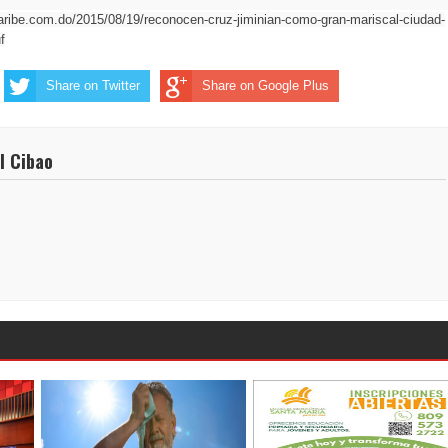
caribe.com.do/2015/08/19/reconocen-cruz-jiminian-como-gran-mariscal-ciudad-
f
Share on Twitter
Share on Google Plus
l Cibao