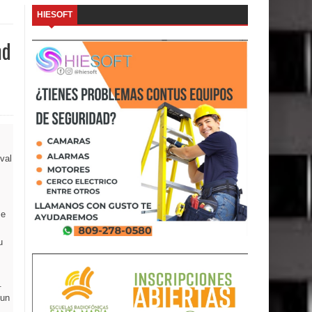
HIESOFT
ad
val
se
u
.
 un