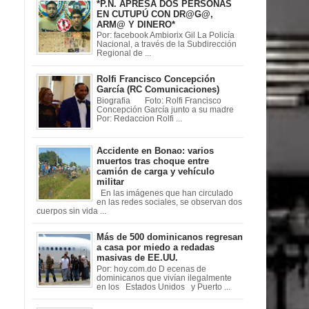
*P.N. APRESA DOS PERSONAS
EN CUTUPÚ CON DR@G@,
ARM@ Y DINERO*
Por: facebook Ambiorix Gil La Policía
Nacional, a través de la Subdirección
Regional de ...
Rolfi Francisco Concepción
García (RC Comunicaciones)
Biografia Foto: Rolfi Francisco
Concepción García junto a su madre
Por: Redaccion Rolfi ...
Accidente en Bonao: varios
muertos tras choque entre
camión de carga y vehículo
militar
En las imágenes que han circulado
en las redes sociales, se observan dos
cuerpos sin vida ...
Más de 500 dominicanos regresan
a casa por miedo a redadas
masivas de EE.UU.
Por: hoy.com.do D ecenas de
dominicanos que vivían ilegalmente
en los Estados Unidos y Puerto ...