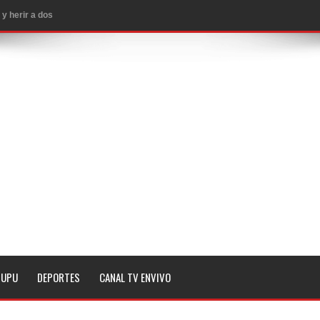
 subestaciones
 y 2 heridos
EE.UU.
ropiar bienes culturales desatendidos
aguaceros en varias provincias
MA QUE YA ESTAN ABIERTAS LAS INSCRIPCIONES
a noche de este lunes en dos hechos separados
n Seattle
 magnitud 7,1 en Japón
TUPU
DEPORTES
CANAL TV ENVIVO
 Penal de RD
imo histórico