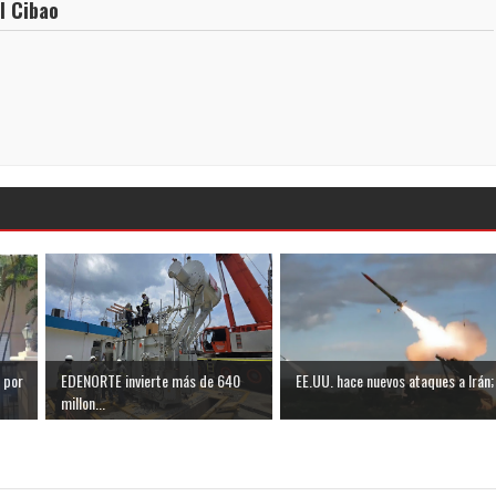
l Cibao
 por
EDENORTE invierte más de 640
EE.UU. hace nuevos ataques a Irán; .
millon...