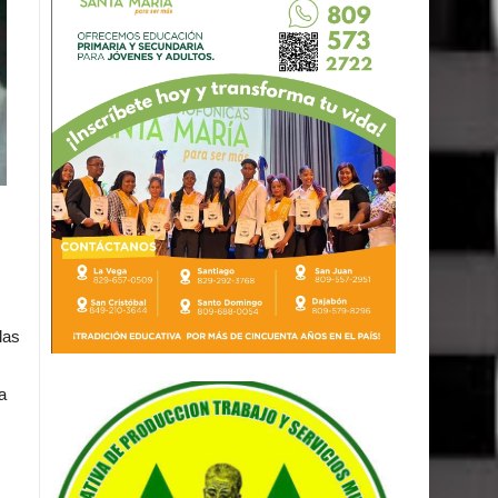
las
a