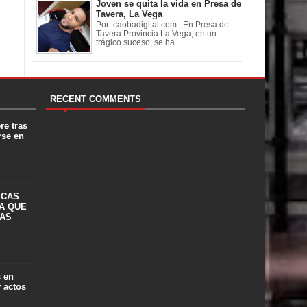
Joven se quita la vida en Presa de
Tavera, La Vega
Por: caobadigital.com En Presa de
Tavera Provincia La Vega, en un
trágico suceso, se ha ...
RECENT COMMENTS
re tras
rse en
ICAS
A QUE
LAS
s en
y actos