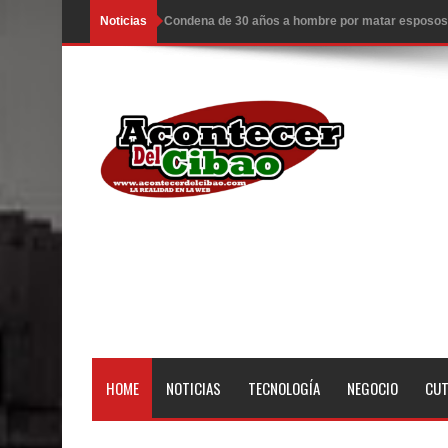
Noticias
EDENORTE invierte más de 640 millones en siete
EE.UU. hace nuevos ataques a Irán; hay 3 muertos
Llegan a R. Dominicana otros 50 deportados por 
Congreso estudia ley da poder al Estado para exp
Ambiente caluroso persistirá este miércoles con 
ESCUELAS RADIOFONICAS SANTA MARIA INFOR
Tragedia enluta a Baní: seis personas fallecen l
EEUU: Tres muertos y cuatro heridos por tiroteo e
Heridos y edificios colapsados tras terremoto de
HOME
NOTICIAS
TECNOLOGÍA
NEGOCIO
CU
El Poder Ejecutivo promulgó el reformado Código
Demanda eléctrica de RD rompió de nuevo su máx