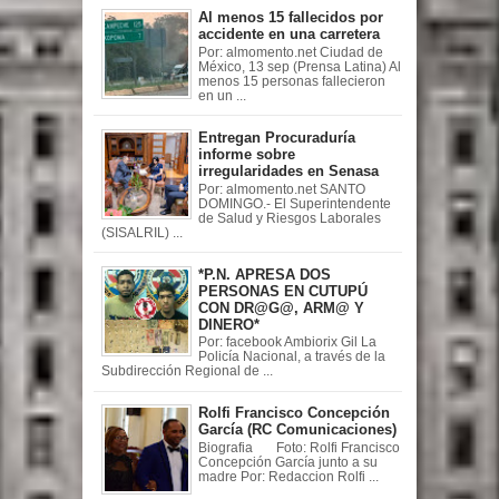
Al menos 15 fallecidos por
accidente en una carretera
Por: almomento.net Ciudad de
México, 13 sep (Prensa Latina) Al
menos 15 personas fallecieron
en un ...
Entregan Procuraduría
informe sobre
irregularidades en Senasa
Por: almomento.net SANTO
DOMINGO.- El Superintendente
de Salud y Riesgos Laborales
(SISALRIL) ...
*P.N. APRESA DOS
PERSONAS EN CUTUPÚ
CON DR@G@, ARM@ Y
DINERO*
Por: facebook Ambiorix Gil La
Policía Nacional, a través de la
Subdirección Regional de ...
Rolfi Francisco Concepción
García (RC Comunicaciones)
Biografia Foto: Rolfi Francisco
Concepción García junto a su
madre Por: Redaccion Rolfi ...