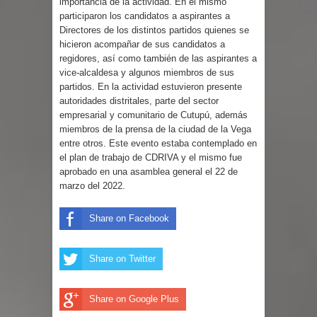
importancia de la actividad. En el mismo
foro “Reserva tu Capital”
participaron los candidatos a aspirantes a
Directores de los distintos partidos quienes se
hicieron acompañar de sus candidatos a
Hombre muere tras ser atacado con
regidores, así como también de las aspirantes a
vice-alcaldesa y algunos miembros de sus
agua caliente mientras dormía en
partidos. En la actividad estuvieron presente
autoridades distritales, parte del sector
local de Samaná
empresarial y comunitario de Cutupú, además
miembros de la prensa de la ciudad de la Vega
Condenan a 30 años exteniente por
entre otros. Este evento estaba contemplado en
el plan de trabajo de CDRIVA y el mismo fue
matar a su esposa y suegra
aprobado en una asamblea general el 22 de
marzo del 2022.
Nuevas zonas francas en la RD
Share on Facebook
generarán más de 8 mil empleos
Senado RD aprueba de urgencia
Share on Twitter
reformas al nuevo Código Penal
Share on Google Plus
Nicaragua responde a RD tras