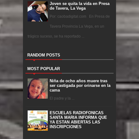
Joven se quita la vida en Presa
de Tavera, La Vega
Por: caobadigital.com En Presa de
Tavera Provincia La Vega, en un
trágico suceso, se ha reportado ...
RANDOM POSTS
MOST POPULAR
Niña de ocho años muere tras
ser castigada por orinarse en la
cama
El padre y la ...
ESCUELAS RADIOFONICAS
SANTA MARIA INFORMA QUE
YA ESTAN ABIERTAS LAS
INSCRIPCIONES