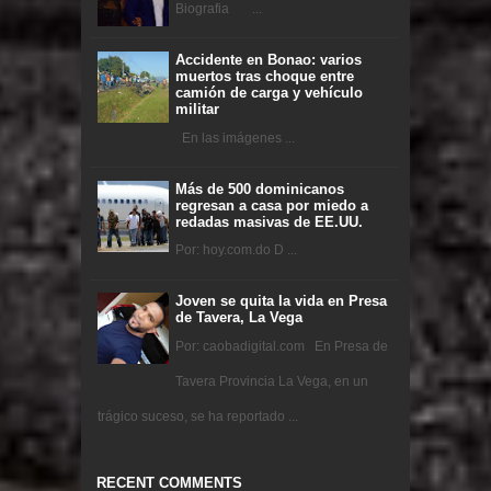
Biografia ...
Accidente en Bonao: varios
muertos tras choque entre
camión de carga y vehículo
militar
En las imágenes ...
Más de 500 dominicanos
regresan a casa por miedo a
redadas masivas de EE.UU.
Por: hoy.com.do D ...
Joven se quita la vida en Presa
de Tavera, La Vega
Por: caobadigital.com En Presa de
Tavera Provincia La Vega, en un
trágico suceso, se ha reportado ...
RECENT COMMENTS