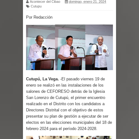
Acontecer del Cibao
domingo, enero 21, 2024
Cutupu
provincias
Por Redacción
ESCUELAS RADIOFONICAS SANTA
MARIA INFORMA QUE YA ESTAN
ABIERTAS LAS INSCRIPCIONES
Tragedia enluta a Baní: seis personas
fallecen la noche de este lunes en dos
Cutupú, La Vega.
-El pasado viernes 19 de
enero se realizó en las instalaciones de los
hechos separados
salones de CEFORESO detrás de la Iglesia
San Lorenzo de Cutupú, el primer encuentro
EEUU: Tres muertos y cuatro heridos
realizado en el Distrito con los candidatos a
Directores Distrital con el objetivo de estos
por tiroteo en Seattle
presentar su plan de gestión a ejecutar de ser
electos en las elecciones municipales del 18 de
Heridos y edificios colapsados tras
febrero 2024 para el período 2024-2028.