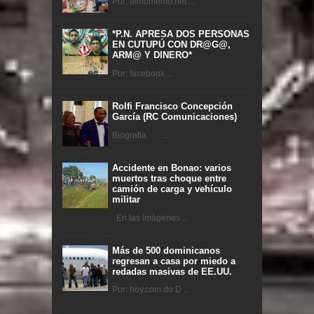
Por: almomento.net ...
*P.N. APRESA DOS PERSONAS
EN CUTUPÚ CON DR@G@,
ARM@ Y DINERO*
Por: facebook ...
Rolfi Francisco Concepción
García (RC Comunicaciones)
Biografia ...
Accidente en Bonao: varios
muertos tras choque entre
camión de carga y vehículo
militar
En las imágenes ...
Más de 500 dominicanos
regresan a casa por miedo a
redadas masivas de EE.UU.
Por: hoy.com.do D ...