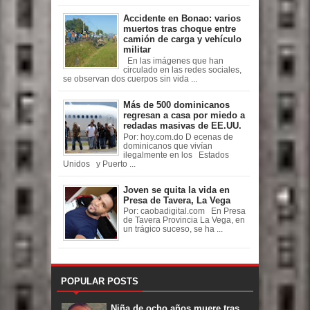
Accidente en Bonao: varios
muertos tras choque entre
camión de carga y vehículo
militar
En las imágenes que han
circulado en las redes sociales,
se observan dos cuerpos sin vida ...
Más de 500 dominicanos
regresan a casa por miedo a
redadas masivas de EE.UU.
Por: hoy.com.do D ecenas de
dominicanos que vivían
ilegalmente en los Estados
Unidos y Puerto ...
Joven se quita la vida en
Presa de Tavera, La Vega
Por: caobadigital.com En Presa
de Tavera Provincia La Vega, en
un trágico suceso, se ha ...
POPULAR POSTS
Niña de ocho años muere tras