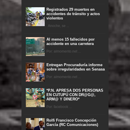
Registrados 29 muertos en
accidentes de tránsito y actos
violentos
Anoche, se ...
Al menos 15 fallecidos por
accidente en una carretera
Por: almomento.net ...
Entregan Procuraduría informe
sobre irregularidades en Senasa
Por: almomento.net ...
*P.N. APRESA DOS PERSONAS
EN CUTUPÚ CON DR@G@,
ARM@ Y DINERO*
Por: facebook ...
Rolfi Francisco Concepción
García (RC Comunicaciones)