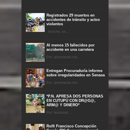
Registrados 29 muertos en
accidentes de tránsito y actos
violentos
Anoche, se ...
Al menos 15 fallecidos por
accidente en una carretera
Por: almomento.net ...
Entregan Procuraduría informe
sobre irregularidades en Senasa
Por: almomento.net ...
*P.N. APRESA DOS PERSONAS
EN CUTUPÚ CON DR@G@,
ARM@ Y DINERO*
Por: facebook ...
Rolfi Francisco Concepción