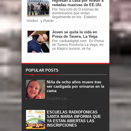
regresan a casa por miedo a
redadas masivas de EE.UU.
Por: hoy.com.do D ecenas de
dominicanos que vivían
ilegalmente en los Estados
Unidos y Puerto ...
Joven se quita la vida en
Presa de Tavera, La Vega
Por: caobadigital.com En Presa
de Tavera Provincia La Vega, en
un trágico suceso, se ha ...
POPULAR POSTS
Niña de ocho años muere tras
ser castigada por orinarse en la
cama
El padre y la ...
ESCUELAS RADIOFONICAS
SANTA MARIA INFORMA QUE
YA ESTAN ABIERTAS LAS
INSCRIPCIONES