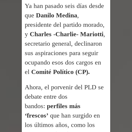
terremoto de magnitud 7,1 en Japón
Ya han pasado seis días desde
que
Danilo Medina
,
El Poder Ejecutivo promulgó el
presidente del partido morado,
reformado Código Penal de RD
y
Charles -Charlie- Mariotti
,
Demanda eléctrica de RD rompió de
secretario general, declinaron
sus aspiraciones para seguir
nuevo su máximo histórico
ocupando esos dos cargos en
Caen 11 presuntos Trinitarios por ola
el
Comité Político (CP).
terror con 5 asesinatos
Ahora, el porvenir del PLD se
Policía recupera dos armas de fuego
debate entre dos
y tres motocicletas durante operativo
bandos:
perfiles más
en Moca
‘frescos’
que han surgido en
los últimos años, como los
Santiago: Banreservas realiza 2do.