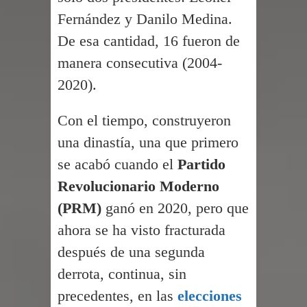
Fernández y Danilo Medina.
condena a Daniel Ortega por
De esa cantidad, 16 fueron de
afirmaciones sobre comicios
manera consecutiva (2004-
2020).
Condena de 30 años a hombre por
matar esposos y herir a dos
Con el tiempo, construyeron
una dinastía, una que primero
se acabó cuando el
Partido
Revolucionario Moderno
(PRM)
ganó en 2020, pero que
ahora se ha visto fracturada
después de una segunda
derrota, continua, sin
precedentes, en las
elecciones