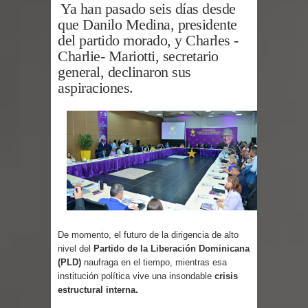
Ya han pasado seis días desde
que Danilo Medina, presidente
provincias
del partido morado, y Charles -
Charlie- Mariotti, secretario
ESCUELAS RADIOFONICAS SANTA
general, declinaron sus
MARIA INFORMA QUE YA ESTAN
aspiraciones.
ABIERTAS LAS INSCRIPCIONES
Tragedia enluta a Baní: seis personas
fallecen la noche de este lunes en dos
hechos separados
EEUU: Tres muertos y cuatro heridos
De momento, el futuro de la dirigencia de alto
nivel del
Partido de la Liberación Dominicana
por tiroteo en Seattle
(PLD)
naufraga en el tiempo, mientras esa
institución política vive una insondable
crisis
Heridos y edificios colapsados tras
estructural interna.