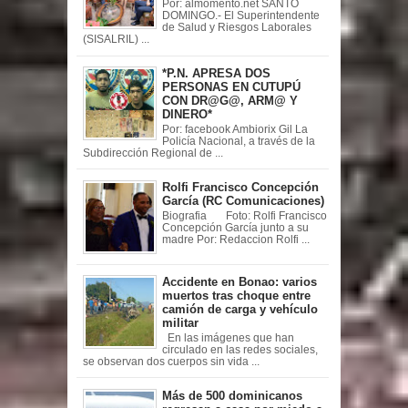
Por: almomento.net SANTO
DOMINGO.- El Superintendente
de Salud y Riesgos Laborales
(SISALRIL) ...
*P.N. APRESA DOS
PERSONAS EN CUTUPÚ
CON DR@G@, ARM@ Y
DINERO*
Por: facebook Ambiorix Gil La
Policía Nacional, a través de la
Subdirección Regional de ...
Rolfi Francisco Concepción
García (RC Comunicaciones)
Biografia Foto: Rolfi Francisco
Concepción García junto a su
madre Por: Redaccion Rolfi ...
Accidente en Bonao: varios
muertos tras choque entre
camión de carga y vehículo
militar
En las imágenes que han
circulado en las redes sociales,
se observan dos cuerpos sin vida ...
Más de 500 dominicanos