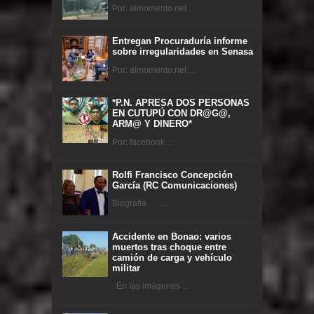
Por: almomento.net ...
Entregan Procuraduría informe
sobre irregularidades en Senasa
Por: almomento.net ...
*P.N. APRESA DOS PERSONAS
EN CUTUPÚ CON DR@G@,
ARM@ Y DINERO*
Por: facebook ...
Rolfi Francisco Concepción
García (RC Comunicaciones)
Biografia ...
Accidente en Bonao: varios
muertos tras choque entre
camión de carga y vehículo
militar
En las imágenes ...