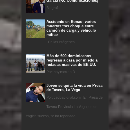
García (RC Comunicaciones)
Biografia ...
Accidente en Bonao: varios
muertos tras choque entre
camión de carga y vehículo
militar
En las imágenes ...
Más de 500 dominicanos
regresan a casa por miedo a
redadas masivas de EE.UU.
Por: hoy.com.do D ...
Joven se quita la vida en Presa
de Tavera, La Vega
Por: caobadigital.com En Presa de
Tavera Provincia La Vega, en un
trágico suceso, se ha reportado ...