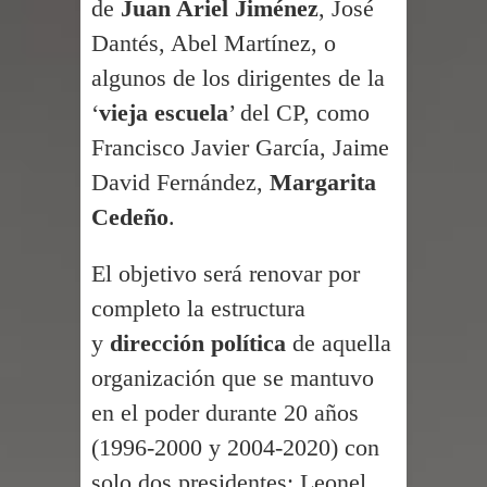
de
Juan Ariel Jiménez
, José
foro “Reserva tu Capital”
Dantés, Abel Martínez, o
Hombre muere tras ser atacado con
algunos de los dirigentes de la
‘
vieja escuela
’ del CP, como
agua caliente mientras dormía en
Francisco Javier García, Jaime
local de Samaná
David Fernández,
Margarita
Condenan a 30 años exteniente por
Cedeño
.
matar a su esposa y suegra
El objetivo será renovar por
Nuevas zonas francas en la RD
completo la estructura
y
dirección política
de aquella
generarán más de 8 mil empleos
organización que se mantuvo
Senado RD aprueba de urgencia
en el poder durante 20 años
reformas al nuevo Código Penal
(1996-2000 y 2004-2020) con
solo dos presidentes: Leonel
Nicaragua responde a RD tras