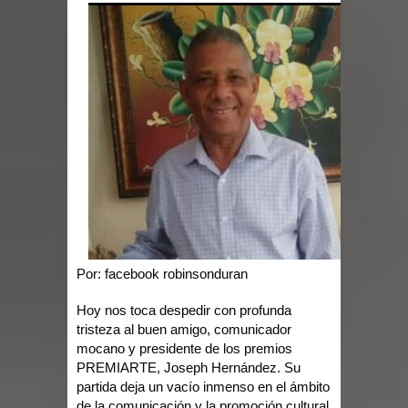
provincias
ESCUELAS RADIOFONICAS SANTA
MARIA INFORMA QUE YA ESTAN
ABIERTAS LAS INSCRIPCIONES
Tragedia enluta a Baní: seis personas
fallecen la noche de este lunes en dos
hechos separados
Por: facebook
robinsonduran
EEUU: Tres muertos y cuatro heridos
Hoy nos toca despedir con profunda
tristeza al buen amigo, comunicador
por tiroteo en Seattle
mocano y presidente de los premios
PREMIARTE, Joseph Hernández. Su
Heridos y edificios colapsados tras
partida deja un vacío inmenso en el ámbito
de la comunicación y la promoción cultural