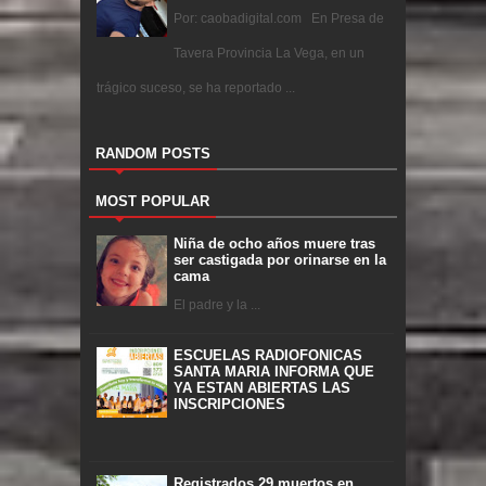
Por: caobadigital.com En Presa de
Tavera Provincia La Vega, en un
trágico suceso, se ha reportado ...
RANDOM POSTS
MOST POPULAR
Niña de ocho años muere tras
ser castigada por orinarse en la
cama
El padre y la ...
ESCUELAS RADIOFONICAS
SANTA MARIA INFORMA QUE
YA ESTAN ABIERTAS LAS
INSCRIPCIONES
Registrados 29 muertos en