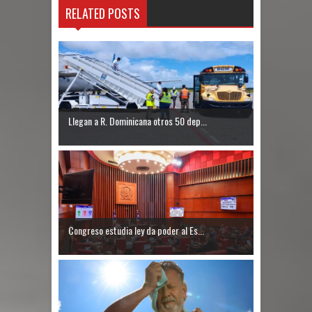
RELATED POSTS
foro “Reserva tu Capital”
Hombre muere tras ser atacado con
agua caliente mientras dormía en
local de Samaná
Llegan a R. Dominicana otros 50 dep...
Condenan a 30 años exteniente por
matar a su esposa y suegra
Nuevas zonas francas en la RD
generarán más de 8 mil empleos
Congreso estudia ley da poder al Es...
Senado RD aprueba de urgencia
reformas al nuevo Código Penal
Nicaragua responde a RD tras