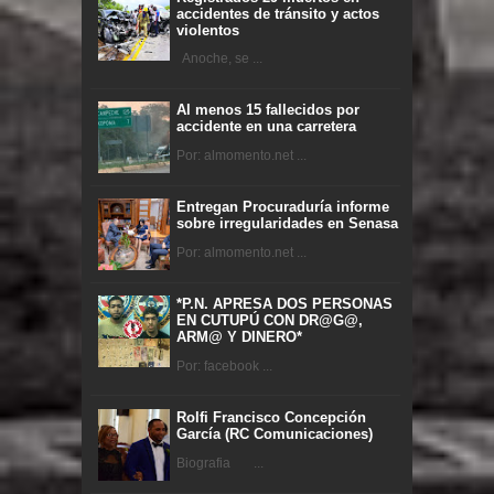
accidentes de tránsito y actos
violentos
Anoche, se ...
Al menos 15 fallecidos por
accidente en una carretera
Por: almomento.net ...
Entregan Procuraduría informe
sobre irregularidades en Senasa
Por: almomento.net ...
*P.N. APRESA DOS PERSONAS
EN CUTUPÚ CON DR@G@,
ARM@ Y DINERO*
Por: facebook ...
Rolfi Francisco Concepción
García (RC Comunicaciones)
Biografia ...