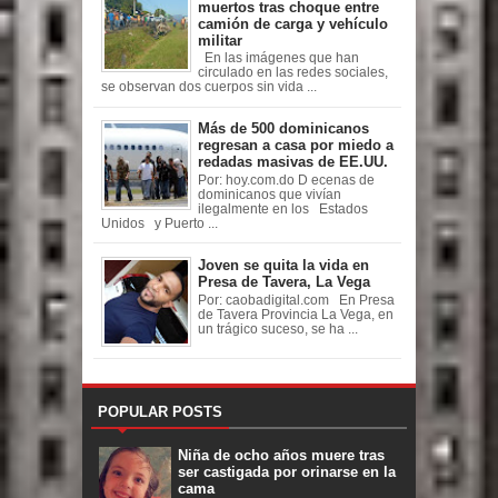
muertos tras choque entre
camión de carga y vehículo
militar
En las imágenes que han
circulado en las redes sociales,
se observan dos cuerpos sin vida ...
Más de 500 dominicanos
regresan a casa por miedo a
redadas masivas de EE.UU.
Por: hoy.com.do D ecenas de
dominicanos que vivían
ilegalmente en los Estados
Unidos y Puerto ...
Joven se quita la vida en
Presa de Tavera, La Vega
Por: caobadigital.com En Presa
de Tavera Provincia La Vega, en
un trágico suceso, se ha ...
POPULAR POSTS
Niña de ocho años muere tras
ser castigada por orinarse en la
cama