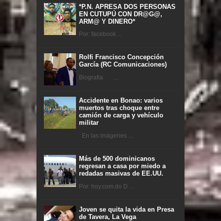
*P.N. APRESA DOS PERSONAS
EN CUTUPÚ CON DR@G@,
ARM@ Y DINERO*
Por: facebook ...
Rolfi Francisco Concepción
García (RC Comunicaciones)
Biografia ...
Accidente en Bonao: varios
muertos tras choque entre
camión de carga y vehículo
militar
En las imágenes ...
Más de 500 dominicanos
regresan a casa por miedo a
redadas masivas de EE.UU.
Por: hoy.com.do D ...
Joven se quita la vida en Presa
de Tavera, La Vega