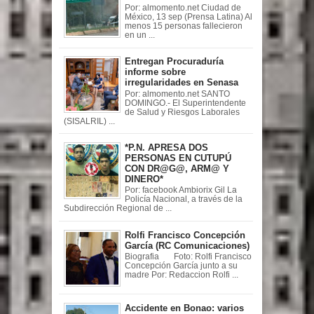
Por: almomento.net Ciudad de
México, 13 sep (Prensa Latina) Al
menos 15 personas fallecieron
en un ...
Entregan Procuraduría
informe sobre
irregularidades en Senasa
Por: almomento.net SANTO
DOMINGO.- El Superintendente
de Salud y Riesgos Laborales
(SISALRIL) ...
*P.N. APRESA DOS
PERSONAS EN CUTUPÚ
CON DR@G@, ARM@ Y
DINERO*
Por: facebook Ambiorix Gil La
Policía Nacional, a través de la
Subdirección Regional de ...
Rolfi Francisco Concepción
García (RC Comunicaciones)
Biografia Foto: Rolfi Francisco
Concepción García junto a su
madre Por: Redaccion Rolfi ...
Accidente en Bonao: varios