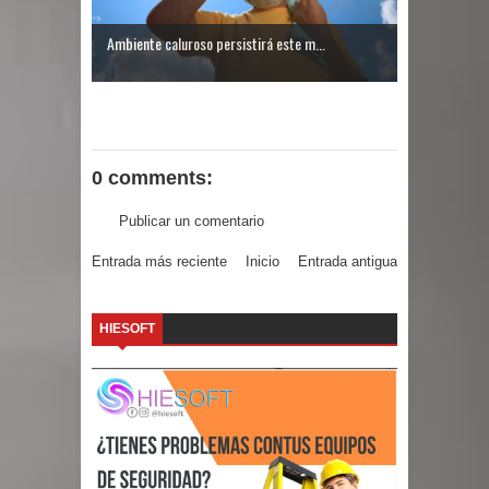
condena a Daniel Ortega por
Ambiente caluroso persistirá este m...
afirmaciones sobre comicios
Condena de 30 años a hombre por
0 comments:
matar esposos y herir a dos
Publicar un comentario
Entrada más reciente
Inicio
Entrada antigua
HIESOFT