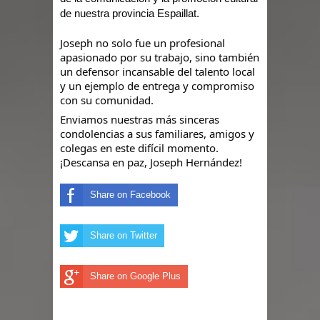
terremoto de magnitud 7,1 en Japón
de nuestra provincia Espaillat.
El Poder Ejecutivo promulgó el
Joseph no solo fue un profesional
apasionado por su trabajo, sino también
reformado Código Penal de RD
un defensor incansable del talento local
y un ejemplo de entrega y compromiso
Demanda eléctrica de RD rompió de
con su comunidad.
Enviamos nuestras más sinceras
nuevo su máximo histórico
condolencias a sus familiares, amigos y
colegas en este difícil momento.
Caen 11 presuntos Trinitarios por ola
¡Descansa en paz, Joseph Hernández!
terror con 5 asesinatos
Share on Facebook
Policía recupera dos armas de fuego
Share on Twitter
y tres motocicletas durante operativo
en Moca
Share on Google Plus
Santiago: Banreservas realiza 2do.