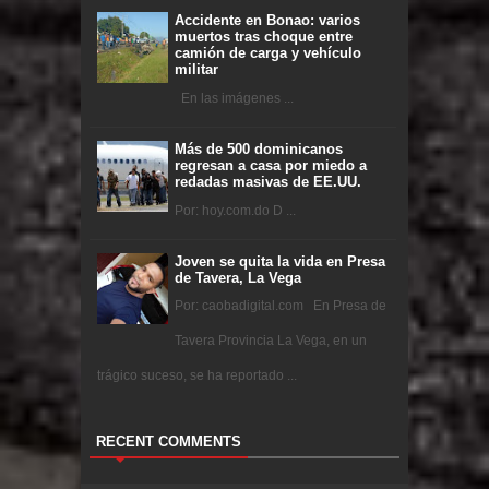
Accidente en Bonao: varios
muertos tras choque entre
camión de carga y vehículo
militar
En las imágenes ...
Más de 500 dominicanos
regresan a casa por miedo a
redadas masivas de EE.UU.
Por: hoy.com.do D ...
Joven se quita la vida en Presa
de Tavera, La Vega
Por: caobadigital.com En Presa de
Tavera Provincia La Vega, en un
trágico suceso, se ha reportado ...
RECENT COMMENTS