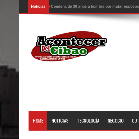
Noticias
EDENORTE invierte más de 640 millones en siete
EE.UU. hace nuevos ataques a Irán; hay 3 muertos
Llegan a R. Dominicana otros 50 deportados por 
Congreso estudia ley da poder al Estado para exp
Ambiente caluroso persistirá este miércoles con 
ESCUELAS RADIOFONICAS SANTA MARIA INFOR
Tragedia enluta a Baní: seis personas fallecen l
EEUU: Tres muertos y cuatro heridos por tiroteo e
Heridos y edificios colapsados tras terremoto de
HOME
NOTICIAS
TECNOLOGÍA
NEGOCIO
CU
El Poder Ejecutivo promulgó el reformado Código
Demanda eléctrica de RD rompió de nuevo su máx