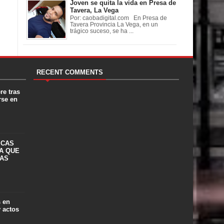
Joven se quita la vida en Presa de
Tavera, La Vega
Por: caobadigital.com En Presa de
Tavera Provincia La Vega, en un
trágico suceso, se ha ...
RECENT COMMENTS
re tras
rse en
ICAS
A QUE
LAS
s en
y actos