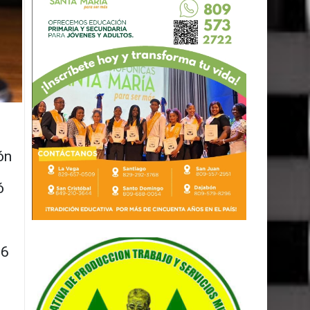
ón
ó
36