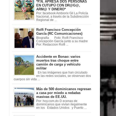
*P.N. APRESA DOS PERSONAS
EN CUTUPÚ CON DR@G@,
ARM@ Y DINERO*
Por: facebook Ambiorix Gil La Policía
Nacional, a través de la Subdirección
Regional de ...
Rolfi Francisco Concepción
García (RC Comunicaciones)
Biografia Foto: Rolfi Francisco
Concepción García junto a su madre
Por: Redaccion Rolfi ...
Accidente en Bonao: varios
muertos tras choque entre
camión de carga y vehículo
militar
En las imágenes que han circulado
en las redes sociales, se observan dos
cuerpos sin vida ...
Más de 500 dominicanos regresan
a casa por miedo a redadas
masivas de EE.UU.
Por: hoy.com.do D ecenas de
dominicanos que vivían ilegalmente
en los Estados Unidos y Puerto ...