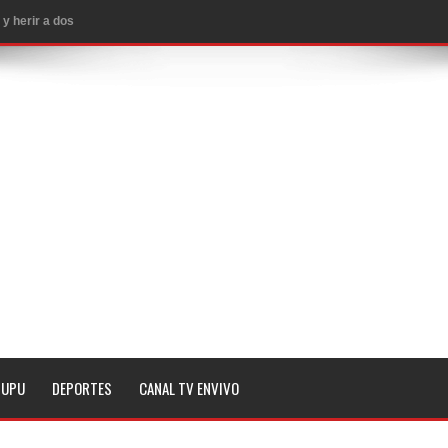
 subestaciones
 y 2 heridos
EE.UU.
ropiar bienes culturales desatendidos
aguaceros en varias provincias
MA QUE YA ESTAN ABIERTAS LAS INSCRIPCIONES
a noche de este lunes en dos hechos separados
n Seattle
 magnitud 7,1 en Japón
TUPU
DEPORTES
CANAL TV ENVIVO
 Penal de RD
imo histórico