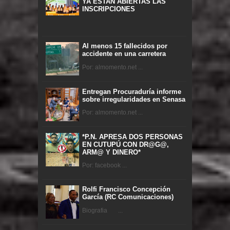
YA ESTAN ABIERTAS LAS
INSCRIPCIONES
Al menos 15 fallecidos por
accidente en una carretera
Por: almomento.net ...
Entregan Procuraduría informe
sobre irregularidades en Senasa
Por: almomento.net ...
*P.N. APRESA DOS PERSONAS
EN CUTUPÚ CON DR@G@,
ARM@ Y DINERO*
Por: facebook ...
Rolfi Francisco Concepción
García (RC Comunicaciones)
Biografia ...