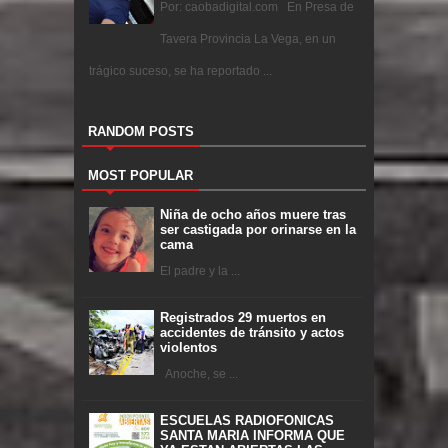
Por: caobadigital.com En Presa de
Tavera Provincia La Vega, en un
trágico suceso, se ha reportado ...
RANDOM POSTS
MOST POPULAR
Niña de ocho años muere tras
ser castigada por orinarse en la
cama
El padre y la ...
Registrados 29 muertos en
accidentes de tránsito y actos
violentos
Anoche, se ...
ESCUELAS RADIOFONICAS
SANTA MARIA INFORMA QUE