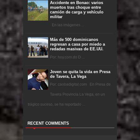
Accidente en Bonao: varios
muertos tras choque entre
camión de carga y vehículo
militar
En las imágenes ...
Más de 500 dominicanos
regresan a casa por miedo a
redadas masivas de EE.UU.
Por: hoy.com.do D ...
Joven se quita la vida en Presa
de Tavera, La Vega
Por: caobadigital.com En Presa de
Tavera Provincia La Vega, en un
trágico suceso, se ha reportado ...
RECENT COMMENTS