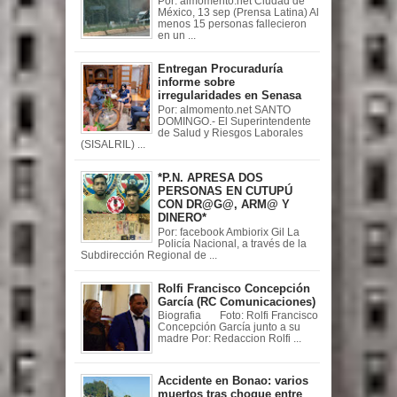
Por: almomento.net Ciudad de
México, 13 sep (Prensa Latina) Al
menos 15 personas fallecieron
en un ...
Entregan Procuraduría
informe sobre
irregularidades en Senasa
Por: almomento.net SANTO
DOMINGO.- El Superintendente
de Salud y Riesgos Laborales
(SISALRIL) ...
*P.N. APRESA DOS
PERSONAS EN CUTUPÚ
CON DR@G@, ARM@ Y
DINERO*
Por: facebook Ambiorix Gil La
Policía Nacional, a través de la
Subdirección Regional de ...
Rolfi Francisco Concepción
García (RC Comunicaciones)
Biografia Foto: Rolfi Francisco
Concepción García junto a su
madre Por: Redaccion Rolfi ...
Accidente en Bonao: varios
muertos tras choque entre