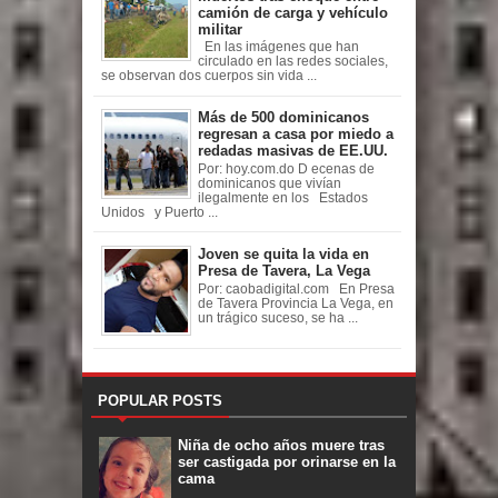
camión de carga y vehículo
militar
En las imágenes que han
circulado en las redes sociales,
se observan dos cuerpos sin vida ...
Más de 500 dominicanos
regresan a casa por miedo a
redadas masivas de EE.UU.
Por: hoy.com.do D ecenas de
dominicanos que vivían
ilegalmente en los Estados
Unidos y Puerto ...
Joven se quita la vida en
Presa de Tavera, La Vega
Por: caobadigital.com En Presa
de Tavera Provincia La Vega, en
un trágico suceso, se ha ...
POPULAR POSTS
Niña de ocho años muere tras
ser castigada por orinarse en la
cama