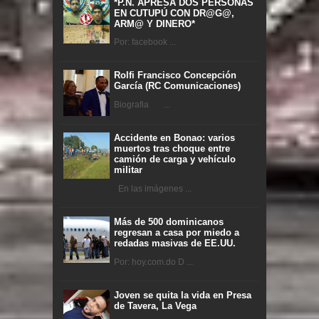
*P.N. APRESA DOS PERSONAS
EN CUTUPÚ CON DR@G@,
ARM@ Y DINERO*
Por: facebook ...
Rolfi Francisco Concepción
García (RC Comunicaciones)
Biografia ...
Accidente en Bonao: varios
muertos tras choque entre
camión de carga y vehículo
militar
En las imágenes ...
Más de 500 dominicanos
regresan a casa por miedo a
redadas masivas de EE.UU.
Por: hoy.com.do D ...
Joven se quita la vida en Presa
de Tavera, La Vega