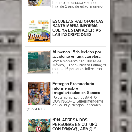
hombre, su esposa y su pequeña
hija, de 1 año de edad, murieron
...
ESCUELAS RADIOFONICAS
SANTA MARIA INFORMA
QUE YA ESTAN ABIERTAS
LAS INSCRIPCIONES
Al menos 15 fallecidos por
accidente en una carretera
Por: almomento.net Ciudad de
México, 13 sep (Prensa Latina) Al
menos 15 personas fallecieron
en un ...
Entregan Procuraduría
informe sobre
irregularidades en Senasa
Por: almomento.net SANTO
DOMINGO.- El Superintendente
de Salud y Riesgos Laborales
(SISALRIL) ...
*P.N. APRESA DOS
PERSONAS EN CUTUPÚ
CON DR@G@, ARM@ Y