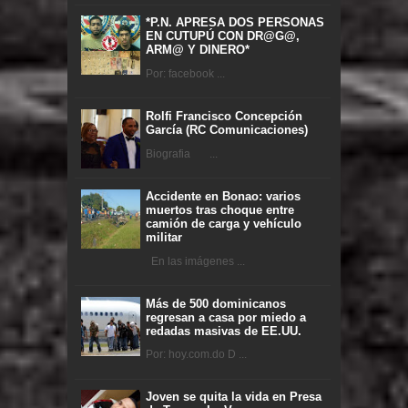
*P.N. APRESA DOS PERSONAS
EN CUTUPÚ CON DR@G@,
ARM@ Y DINERO*
Por: facebook ...
Rolfi Francisco Concepción
García (RC Comunicaciones)
Biografia ...
Accidente en Bonao: varios
muertos tras choque entre
camión de carga y vehículo
militar
En las imágenes ...
Más de 500 dominicanos
regresan a casa por miedo a
redadas masivas de EE.UU.
Por: hoy.com.do D ...
Joven se quita la vida en Presa