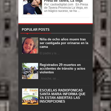
Presa de Tavera, La Vega
Por: caobadigital.com En Presa
de Tavera Provincia La Vega, en
un trágico suceso, se ha ...
POPULAR POSTS
Niña de ocho años muere tras
ser castigada por orinarse en la
cama
El padre y la ...
Registrados 29 muertos en
accidentes de tránsito y actos
violentos
Anoche, se ...
ESCUELAS RADIOFONICAS
SANTA MARIA INFORMA QUE
YA ESTAN ABIERTAS LAS
INSCRIPCIONES