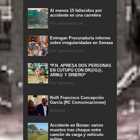
Al menos 15 fallecidos por
accidente en una carretera
Por: almomento.net ...
Entregan Procuraduría informe
sobre irregularidades en Senasa
Por: almomento.net ...
*P.N. APRESA DOS PERSONAS
EN CUTUPÚ CON DR@G@,
ARM@ Y DINERO*
Por: facebook ...
Rolfi Francisco Concepción
García (RC Comunicaciones)
Biografia ...
Accidente en Bonao: varios
muertos tras choque entre
camión de carga y vehículo
militar