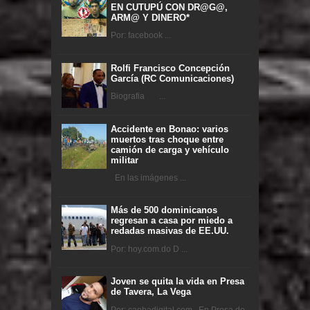
EN CUTUPÚ CON DR@G@,
ARM@ Y DINERO*
Por: facebook ...
Rolfi Francisco Concepción
García (RC Comunicaciones)
Biografia ...
Accidente en Bonao: varios
muertos tras choque entre
camión de carga y vehículo
militar
En las imágenes ...
Más de 500 dominicanos
regresan a casa por miedo a
redadas masivas de EE.UU.
Por: hoy.com.do D ...
Joven se quita la vida en Presa
de Tavera, La Vega
Por: caobadigital.com En Presa de