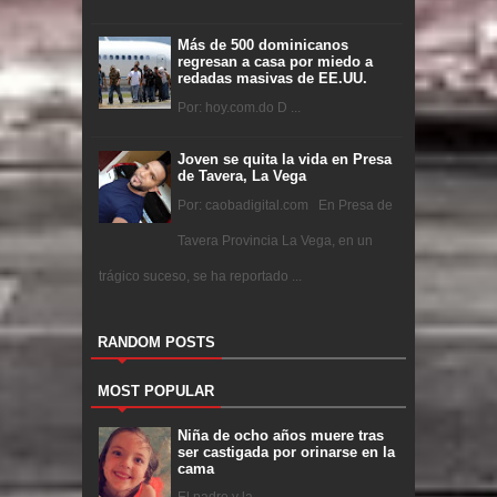
Más de 500 dominicanos
regresan a casa por miedo a
redadas masivas de EE.UU.
Por: hoy.com.do D ...
Joven se quita la vida en Presa
de Tavera, La Vega
Por: caobadigital.com En Presa de
Tavera Provincia La Vega, en un
trágico suceso, se ha reportado ...
RANDOM POSTS
MOST POPULAR
Niña de ocho años muere tras
ser castigada por orinarse en la
cama