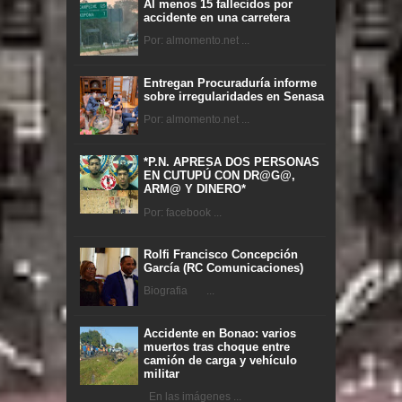
Al menos 15 fallecidos por
accidente en una carretera
Por: almomento.net ...
Entregan Procuraduría informe
sobre irregularidades en Senasa
Por: almomento.net ...
*P.N. APRESA DOS PERSONAS
EN CUTUPÚ CON DR@G@,
ARM@ Y DINERO*
Por: facebook ...
Rolfi Francisco Concepción
García (RC Comunicaciones)
Biografia ...
Accidente en Bonao: varios
muertos tras choque entre
camión de carga y vehículo
militar
En las imágenes ...