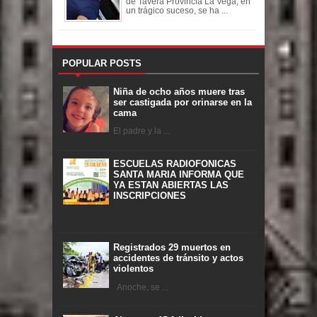
de Tavera Provincia La Vega, en
un trágico suceso, se ha ...
POPULAR POSTS
Niña de ocho años muere tras
ser castigada por orinarse en la
cama
El padre y la ...
ESCUELAS RADIOFONICAS
SANTA MARIA INFORMA QUE
YA ESTAN ABIERTAS LAS
INSCRIPCIONES
Registrados 29 muertos en
accidentes de tránsito y actos
violentos
Anoche, se ...