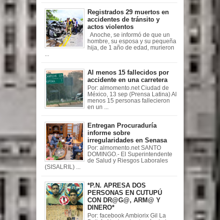
Registrados 29 muertos en
accidentes de tránsito y
actos violentos
Anoche, se informó de que un
hombre, su esposa y su pequeña
hija, de 1 año de edad, murieron
...
Al menos 15 fallecidos por
accidente en una carretera
Por: almomento.net Ciudad de
México, 13 sep (Prensa Latina) Al
menos 15 personas fallecieron
en un ...
Entregan Procuraduría
informe sobre
irregularidades en Senasa
Por: almomento.net SANTO
DOMINGO.- El Superintendente
de Salud y Riesgos Laborales
(SISALRIL) ...
*P.N. APRESA DOS
PERSONAS EN CUTUPÚ
CON DR@G@, ARM@ Y
DINERO*
Por: facebook Ambiorix Gil La