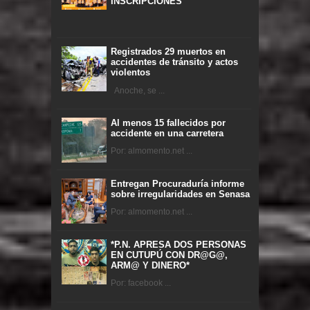
INSCRIPCIONES
Registrados 29 muertos en
accidentes de tránsito y actos
violentos
Anoche, se ...
Al menos 15 fallecidos por
accidente en una carretera
Por: almomento.net ...
Entregan Procuraduría informe
sobre irregularidades en Senasa
Por: almomento.net ...
*P.N. APRESA DOS PERSONAS
EN CUTUPÚ CON DR@G@,
ARM@ Y DINERO*
Por: facebook ...