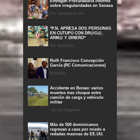
Entregan Procuraduría informe
sobre irregularidades en Senasa
Por: almomento.net ...
*P.N. APRESA DOS PERSONAS
EN CUTUPÚ CON DR@G@,
ARM@ Y DINERO*
Por: facebook ...
Rolfi Francisco Concepción
García (RC Comunicaciones)
Biografia ...
Accidente en Bonao: varios
muertos tras choque entre
camión de carga y vehículo
militar
En las imágenes ...
Más de 500 dominicanos
regresan a casa por miedo a
redadas masivas de EE.UU.