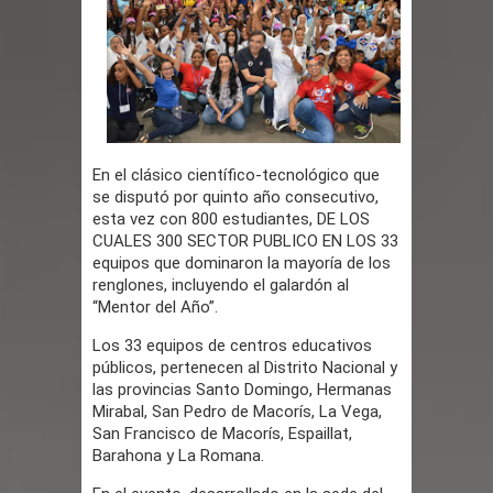
terremoto de magnitud 7,1 en Japón
El Poder Ejecutivo promulgó el
reformado Código Penal de RD
Demanda eléctrica de RD rompió de
En el clásico científico-tecnológico que
nuevo su máximo histórico
se disputó por quinto año consecutivo,
esta vez con 800 estudiantes, DE LOS
Caen 11 presuntos Trinitarios por ola
CUALES 300 SECTOR PUBLICO EN LOS 33
equipos que dominaron la mayoría de los
renglones, incluyendo el galardón al
terror con 5 asesinatos
“Mentor del Año”.
Policía recupera dos armas de fuego
Los 33 equipos de centros educativos
públicos, pertenecen al Distrito Nacional y
y tres motocicletas durante operativo
las provincias Santo Domingo, Hermanas
Mirabal, San Pedro de Macorís, La Vega,
en Moca
San Francisco de Macorís, Espaillat,
Barahona y La Romana.
Santiago: Banreservas realiza 2do.