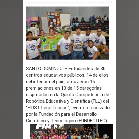
provincias
ESCUELAS RADIOFONICAS SANTA
MARIA INFORMA QUE YA ESTAN
ABIERTAS LAS INSCRIPCIONES
Tragedia enluta a Baní: seis personas
SANTO DOMINGO. – Estudiantes de 30
centros educativos públicos, 14 de ellos
fallecen la noche de este lunes en dos
del interior del país, obtuvieron 16
premiaciones en 13 de 15 categorías
hechos separados
disputadas en la Quinta Competencia de
Robótica Educativa y Científica (FLL) del
EEUU: Tres muertos y cuatro heridos
“FIRST Lego League”, evento organizado
por la Fundación para el Desarrollo
por tiroteo en Seattle
Científico y Tecnológico (FUNDECITEC)
Heridos y edificios colapsados tras