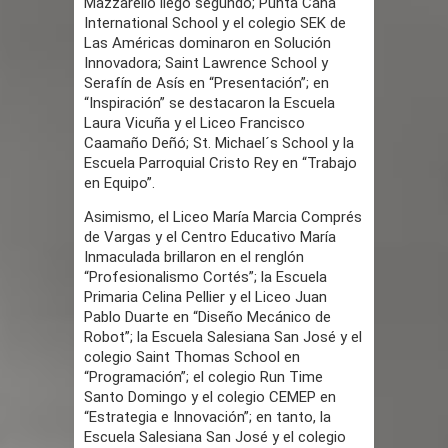
Mazzarello llegó segundo; Punta Cana
International School y el colegio SEK de
condena a Daniel Ortega por
Las Américas dominaron en Solución
Innovadora; Saint Lawrence School y
afirmaciones sobre comicios
Serafín de Asís en “Presentación”; en
“Inspiración” se destacaron la Escuela
Condena de 30 años a hombre por
Laura Vicuña y el Liceo Francisco
Caamaño Deñó; St. Michael´s School y la
Escuela Parroquial Cristo Rey en “Trabajo
matar esposos y herir a dos
en Equipo”.
Asimismo, el Liceo María Marcia Comprés
de Vargas y el Centro Educativo María
Inmaculada brillaron en el renglón
“Profesionalismo Cortés”; la Escuela
Primaria Celina Pellier y el Liceo Juan
Pablo Duarte en “Diseño Mecánico de
Robot”; la Escuela Salesiana San José y el
colegio Saint Thomas School en
“Programación”; el colegio Run Time
Santo Domingo y el colegio CEMEP en
“Estrategia e Innovación”; en tanto, la
Escuela Salesiana San José y el colegio