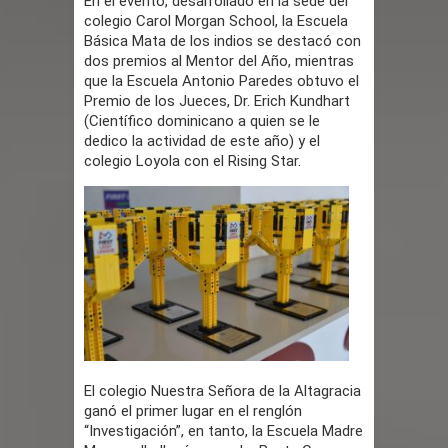
En el evento, desarrollado en la sede del
colegio Carol Morgan School, la Escuela
foro “Reserva tu Capital”
Básica Mata de los indios se destacó con
dos premios al Mentor del Año, mientras
Hombre muere tras ser atacado con
que la Escuela Antonio Paredes obtuvo el
Premio de los Jueces, Dr. Erich Kundhart
agua caliente mientras dormía en
(Científico dominicano a quien se le
dedico la actividad de este año) y el
local de Samaná
colegio Loyola con el Rising Star.
Condenan a 30 años exteniente por
matar a su esposa y suegra
Nuevas zonas francas en la RD
generarán más de 8 mil empleos
Senado RD aprueba de urgencia
El colegio Nuestra Señora de la Altagracia
reformas al nuevo Código Penal
ganó el primer lugar en el renglón
“Investigación”, en tanto, la Escuela Madre
Nicaragua responde a RD tras