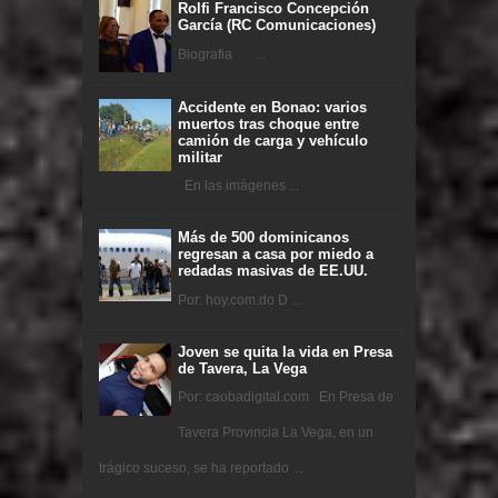
Rolfi Francisco Concepción
García (RC Comunicaciones)
Biografia ...
Accidente en Bonao: varios
muertos tras choque entre
camión de carga y vehículo
militar
En las imágenes ...
Más de 500 dominicanos
regresan a casa por miedo a
redadas masivas de EE.UU.
Por: hoy.com.do D ...
Joven se quita la vida en Presa
de Tavera, La Vega
Por: caobadigital.com En Presa de
Tavera Provincia La Vega, en un
trágico suceso, se ha reportado ...