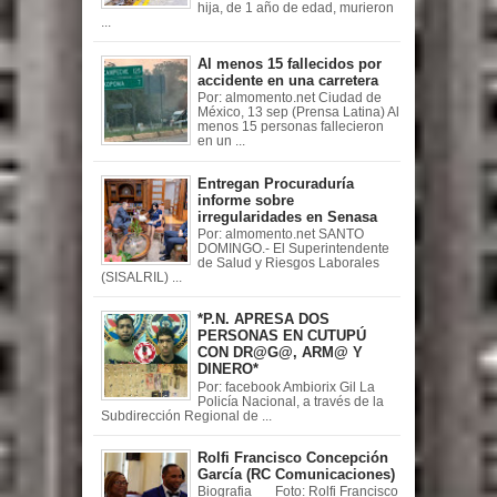
hija, de 1 año de edad, murieron
...
Al menos 15 fallecidos por
accidente en una carretera
Por: almomento.net Ciudad de
México, 13 sep (Prensa Latina) Al
menos 15 personas fallecieron
en un ...
Entregan Procuraduría
informe sobre
irregularidades en Senasa
Por: almomento.net SANTO
DOMINGO.- El Superintendente
de Salud y Riesgos Laborales
(SISALRIL) ...
*P.N. APRESA DOS
PERSONAS EN CUTUPÚ
CON DR@G@, ARM@ Y
DINERO*
Por: facebook Ambiorix Gil La
Policía Nacional, a través de la
Subdirección Regional de ...
Rolfi Francisco Concepción
García (RC Comunicaciones)
Biografia Foto: Rolfi Francisco