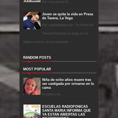
Por: hoy.com.do D ...
Joven se quita la vida en Presa
de Tavera, La Vega
Por: caobadigital.com En Presa de
Tavera Provincia La Vega, en un
trágico suceso, se ha reportado ...
RANDOM POSTS
MOST POPULAR
Niña de ocho años muere tras
ser castigada por orinarse en la
cama
El padre y la ...
ESCUELAS RADIOFONICAS
SANTA MARIA INFORMA QUE
YA ESTAN ABIERTAS LAS