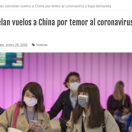
as cancelan vuelos a China por temor al coronavirus y baja demanda
icletas durante operativo en Moca
lan vuelos a China por temor al coronaviru
tu Capital”
e mientras dormía en local de Samaná
les, enero 29, 2020
Noticias
sposa y suegra
 8 mil empleos
o Código Penal
rtega por afirmaciones sobre comicios
y herir a dos
 subestaciones