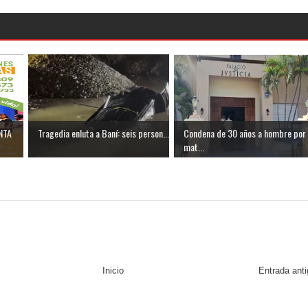
NTA
Tragedia enluta a Baní: seis person...
Condena de 30 años a hombre por
mat...
Inicio
Entrada ant