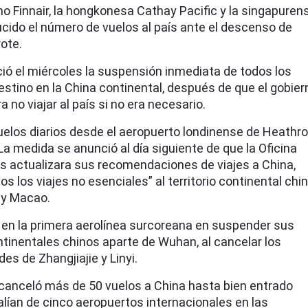
o Finnair, la hongkonesa Cathay Pacific y la singapuren
ucido el número de vuelos al país ante el descenso de
ote.
ció el miércoles la suspensión inmediata de todos los
estino en la China continental, después de que el gobier
 no viajar al país si no era necesario.
elos diarios desde el aeropuerto londinense de Heathr
 La medida se anunció al día siguiente de que la Oficina
es actualizara sus recomendaciones de viajes a China,
 los viajes no esenciales” al territorio continental chin
 y Macao.
ó en la primera aerolínea surcoreana en suspender sus
ntinentales chinos aparte de Wuhan, al cancelar los
es de Zhangjiajie y Linyi.
r canceló más de 50 vuelos a China hasta bien entrado
alían de cinco aeropuertos internacionales en las