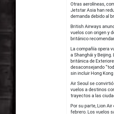
Otras aerolíneas, com
Jetstar Asia han red
demanda debido al br
British Airways anun
vuelos con origen y d
británico recomendara
La compañía opera vu
a Shanghái y Beijing.
británica de Exterior
desaconsejando “todos
sin incluir Hong Kong
Air Seoul se convirti
vuelos a destinos co
trayectos a las ciudad
Por su parte, Lion Ai
febrero. Los vuelos s