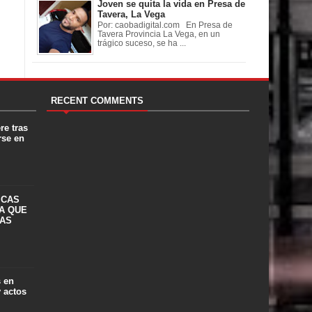
Joven se quita la vida en Presa de
Tavera, La Vega
Por: caobadigital.com En Presa de
Tavera Provincia La Vega, en un
trágico suceso, se ha ...
RECENT COMMENTS
re tras
rse en
ICAS
A QUE
LAS
s en
y actos