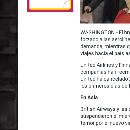
WASHINGTON.- El brot
forzado a las aerolín
demanda, mientras qu
viajes hacia el país a
United Airlines y Fin
compañías han reembo
United ha cancelado 
los primeros días de 
En Asia
British Airways y las
suspendieron el miér
temor por el nuevo v