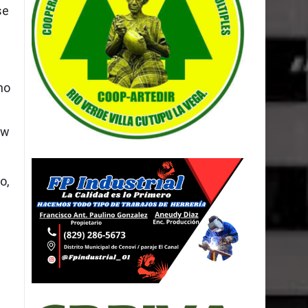
se
no
ow
o,