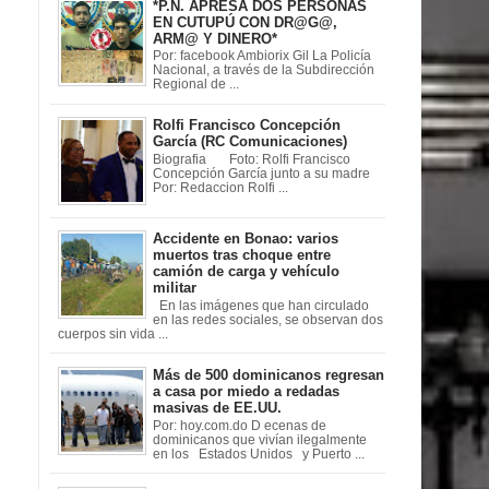
*P.N. APRESA DOS PERSONAS
EN CUTUPÚ CON DR@G@,
ARM@ Y DINERO*
Por: facebook Ambiorix Gil La Policía
Nacional, a través de la Subdirección
Regional de ...
Rolfi Francisco Concepción
García (RC Comunicaciones)
Biografia Foto: Rolfi Francisco
Concepción García junto a su madre
Por: Redaccion Rolfi ...
Accidente en Bonao: varios
muertos tras choque entre
camión de carga y vehículo
militar
En las imágenes que han circulado
en las redes sociales, se observan dos
cuerpos sin vida ...
Más de 500 dominicanos regresan
a casa por miedo a redadas
masivas de EE.UU.
Por: hoy.com.do D ecenas de
dominicanos que vivían ilegalmente
en los Estados Unidos y Puerto ...