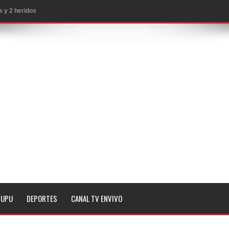
 y 2 heridos
EE.UU.
ropiar bienes culturales desatendidos
aguaceros en varias provincias
MA QUE YA ESTAN ABIERTAS LAS INSCRIPCIONES
a noche de este lunes en dos hechos separados
n Seattle
 magnitud 7,1 en Japón
 Penal de RD
TUPU
DEPORTES
CANAL TV ENVIVO
imo histórico
 asesinatos