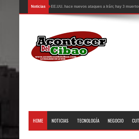
Noticias
EE.UU. hace nuevos ataques a Irán; hay 3 muertos
Llegan a R. Dominicana otros 50 deportados por 
Congreso estudia ley da poder al Estado para exp
Ambiente caluroso persistirá este miércoles con 
ESCUELAS RADIOFONICAS SANTA MARIA INFOR
Tragedia enluta a Baní: seis personas fallecen l
EEUU: Tres muertos y cuatro heridos por tiroteo e
Heridos y edificios colapsados tras terremoto de
El Poder Ejecutivo promulgó el reformado Código
HOME
NOTICIAS
TECNOLOGÍA
NEGOCIO
CU
Demanda eléctrica de RD rompió de nuevo su máx
Caen 11 presuntos Trinitarios por ola terror con 5