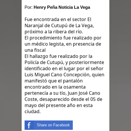
terremoto de magnitud 7,1 en Japón
Por:
Henry Peña Noticia La Vega
El Poder Ejecutivo promulgó el
Fue encontrada en el sector El
Naranjal de Cutupú de La Vega,
reformado Código Penal de RD
próximo a la ribera del río.
El procedimiento fue realizado por
Demanda eléctrica de RD rompió de
un médico legista, en presencia de
una fiscal
nuevo su máximo histórico
El hallazgo fue realizado por la
Policía de Cutupú, y posteriormente
Caen 11 presuntos Trinitarios por ola
identificado en el lugar por el señor
Luis Miguel Cano Concepción, quien
terror con 5 asesinatos
manifestó que el pantalón
encontrado en la osamenta
Policía recupera dos armas de fuego
pertenecía a su tío, Juan José Cano
Coste, desaparecido desde el 05 de
y tres motocicletas durante operativo
mayo del presente año en esta
ciudad.
en Moca
Share on Facebook
Santiago: Banreservas realiza 2do.