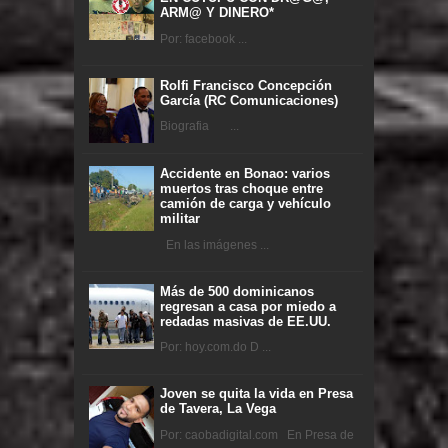
ARM@ Y DINERO*
Por: facebook ...
Rolfi Francisco Concepción
García (RC Comunicaciones)
Biografia ...
Accidente en Bonao: varios
muertos tras choque entre
camión de carga y vehículo
militar
En las imágenes ...
Más de 500 dominicanos
regresan a casa por miedo a
redadas masivas de EE.UU.
Por: hoy.com.do D ...
Joven se quita la vida en Presa
de Tavera, La Vega
Por: caobadigital.com En Presa de