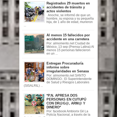
Registrados 29 muertos en
accidentes de tránsito y
actos violentos
Anoche, se informó de que un
hombre, su esposa y su pequeña
hija, de 1 año de edad, murieron
...
Al menos 15 fallecidos por
accidente en una carretera
Por: almomento.net Ciudad de
México, 13 sep (Prensa Latina) Al
menos 15 personas fallecieron
en un ...
Entregan Procuraduría
informe sobre
irregularidades en Senasa
Por: almomento.net SANTO
DOMINGO.- El Superintendente
de Salud y Riesgos Laborales
(SISALRIL) ...
*P.N. APRESA DOS
PERSONAS EN CUTUPÚ
CON DR@G@, ARM@ Y
DINERO*
Por: facebook Ambiorix Gil La
Policía Nacional, a través de la