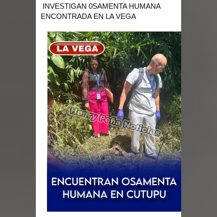
INVESTIGAN 0SAMENTA HUMANA
ENCONTRADA EN LA VEGA
provincias
ESCUELAS RADIOFONICAS SANTA
MARIA INFORMA QUE YA ESTAN
ABIERTAS LAS INSCRIPCIONES
Tragedia enluta a Baní: seis personas
fallecen la noche de este lunes en dos
hechos separados
EEUU: Tres muertos y cuatro heridos
por tiroteo en Seattle
Heridos y edificios colapsados tras