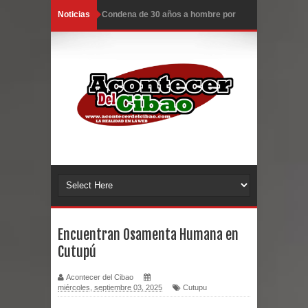
Noticias
EDENORTE invierte más de 640
millones en siete subestaciones
EE.UU. hace nuevos ataques a Irán;
hay 3 muertos y 2 heridos
Llegan a R. Dominicana otros 50
deportados por EE.UU.
Congreso estudia ley da poder al
Estado para expropiar bienes
Encuentran Osamenta Humana en
culturales desatendidos
Cutupú
Ambiente caluroso persistirá este
Acontecer del Cibao
miércoles, septiembre 03, 2025
Cutupu
miércoles con aguaceros en varias