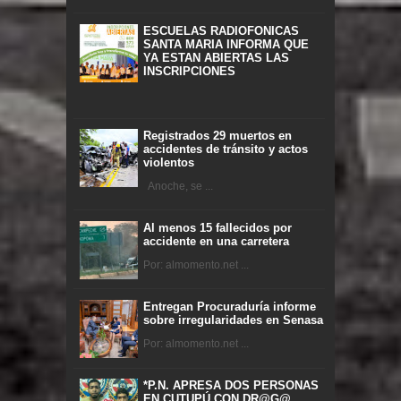
ESCUELAS RADIOFONICAS
SANTA MARIA INFORMA QUE
YA ESTAN ABIERTAS LAS
INSCRIPCIONES
Registrados 29 muertos en
accidentes de tránsito y actos
violentos
Anoche, se ...
Al menos 15 fallecidos por
accidente en una carretera
Por: almomento.net ...
Entregan Procuraduría informe
sobre irregularidades en Senasa
Por: almomento.net ...
*P.N. APRESA DOS PERSONAS
EN CUTUPÚ CON DR@G@,