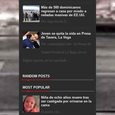
Más de 500 dominicanos
regresan a casa por miedo a
redadas masivas de EE.UU.
Por: hoy.com.do D ...
Joven se quita la vida en Presa
de Tavera, La Vega
Por: caobadigital.com En Presa de
Tavera Provincia La Vega, en un
trágico suceso, se ha reportado ...
RANDOM POSTS
MOST POPULAR
Niña de ocho años muere tras
ser castigada por orinarse en la
cama
El padre y la ...