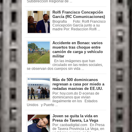
Subdirección Regional de ...
Rolfi Francisco Concepción
García (RC Comunicaciones)
Biografia Foto: Rolfi Francisco
Concepción García junto a su
madre Por: Redaccion Rolfi ...
Accidente en Bonao: varios
muertos tras choque entre
camión de carga y vehículo
militar
En las imágenes que han
circulado en las redes sociales,
se observan dos cuerpos sin vida ...
Más de 500 dominicanos
regresan a casa por miedo a
redadas masivas de EE.UU.
Por: hoy.com.do D ecenas de
dominicanos que vivían
ilegalmente en los Estados
Unidos y Puerto ...
Joven se quita la vida en
Presa de Tavera, La Vega
Por: caobadigital.com En Presa
de Tavera Provincia La Vega, en