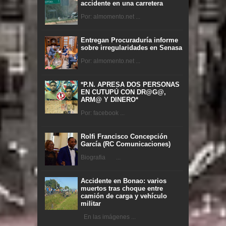
accidente en una carretera
Por: almomento.net ...
Entregan Procuraduría informe
sobre irregularidades en Senasa
Por: almomento.net ...
*P.N. APRESA DOS PERSONAS
EN CUTUPÚ CON DR@G@,
ARM@ Y DINERO*
Por: facebook ...
Rolfi Francisco Concepción
García (RC Comunicaciones)
Biografia ...
Accidente en Bonao: varios
muertos tras choque entre
camión de carga y vehículo
militar
En las imágenes ...